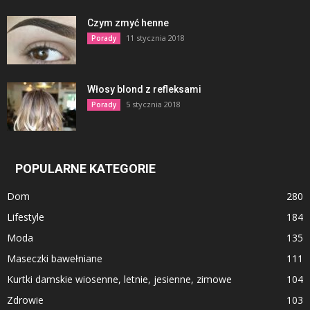
Czym zmyć henne
11 stycznia 2018
Porady
Włosy blond z refleksami
5 stycznia 2018
Porady
POPULARNE KATEGORIE
Dom
280
Lifestyle
184
Moda
135
Maseczki bawełniane
111
Kurtki damskie wiosenne, letnie, jesienne, zimowe
104
Zdrowie
103