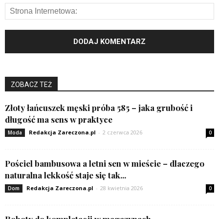
ZOBACZ TEŻ
Złoty łańcuszek męski próba 585 – jaka grubość i
długość ma sens w praktyce
Redakcja Zareczona.pl
-
2 czerwca 2026
Moda
0
Pościel bambusowa a letni sen w mieście – dlaczego
naturalna lekkość staje się tak...
Redakcja Zareczona.pl
-
28 kwietnia 2026
Dom
0
Roboty do kompletacji w magazynach