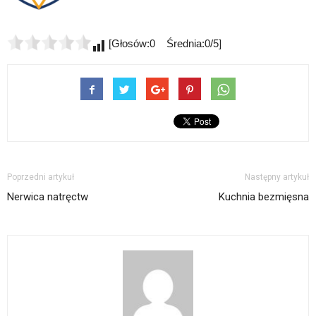
[Głosów:0 Średnia:0/5]
Poprzedni artykuł
Następny artykuł
Nerwica natręctw
Kuchnia bezmięsna