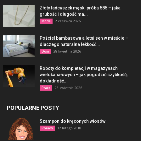
Złoty łańcuszek męski próba 585 – jaka
grubość i długość ma...
2 czerwca 2026
Moda
Pościel bambusowa a letni sen w mieście –
dlaczego naturalna lekkość...
28 kwietnia 2026
Dom
Roboty do kompletacji w magazynach
wielokanałowych – jak pogodzić szybkość,
dokładność...
28 kwietnia 2026
Praca
POPULARNE POSTY
Szampon do kręconych włosów
12 lutego 2018
Porady