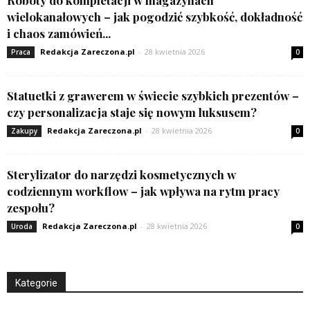
wielokanałowych – jak pogodzić szybkość, dokładność
i chaos zamówień...
Redakcja Zareczona.pl
-
28 kwietnia 2026
Praca
0
Statuetki z grawerem w świecie szybkich prezentów –
czy personalizacja staje się nowym luksusem?
Redakcja Zareczona.pl
-
28 kwietnia 2026
Zakupy
0
Sterylizator do narzędzi kosmetycznych w
codziennym workflow – jak wpływa na rytm pracy
zespołu?
Redakcja Zareczona.pl
-
28 kwietnia 2026
Uroda
0
Kategorie
Kategorie