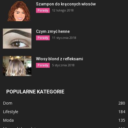
Szampon do kręconych włosów
12 lutego 2018
Porady
Czym zmyć henne
11 stycznia 2018
Porady
Włosy blond z refleksami
5 stycznia 2018
Porady
POPULARNE KATEGORIE
Dom
280
Lifestyle
184
Moda
135