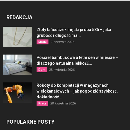
REDAKCJA
Złoty łańcuszek męski próba 585 – jaka
grubość i długość ma...
2 czerwca 2026
Moda
Pościel bambusowa a letni sen w mieście –
dlaczego naturalna lekkość...
28 kwietnia 2026
Dom
Roboty do kompletacji w magazynach
wielokanałowych – jak pogodzić szybkość,
dokładność...
28 kwietnia 2026
Praca
POPULARNE POSTY