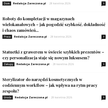
Redakcja Zareczona.pl
-
28 kwietnia 2026
Dom
0
Roboty do kompletacji w magazynach
wielokanałowych – jak pogodzić szybkość, dokładność
i chaos zamówień...
Redakcja Zareczona.pl
-
28 kwietnia 2026
Praca
0
Statuetki z grawerem w świecie szybkich prezentów –
czy personalizacja staje się nowym luksusem?
Redakcja Zareczona.pl
-
28 kwietnia 2026
Zakupy
0
Sterylizator do narzędzi kosmetycznych w
codziennym workflow – jak wpływa na rytm pracy
zespołu?
Redakcja Zareczona.pl
-
28 kwietnia 2026
Uroda
0