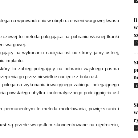
D
R
ega na wprowadzeniu w obręb czerwieni wargowej kwasu
w
s
zczowej to metoda polegająca na pobraniu własnej tkanki
P
ieni wargowej.
gający na wykonaniu nacięcia ust od strony jamy ustnej,
iu implantu.
S
skóry to zabieg polegający na pobraniu wąskiego pasma
p
n
zepienia go przez niewielkie nacięcie z boku ust.
t
polega na wykonaniu inwazyjnego zabiegu, polegającego
Z
cia powstałego ubytku i automatycznego podciągnięcia ust
S
 permanentnym to metoda modelowania, powiększania i
w
r
ust
są przede wszystkim skoncentrowane na ujędrnieniu,
U