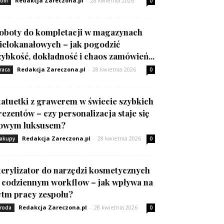
Redakcja Zareczona.pl
-
28 kwietnia 2026
om
0
oboty do kompletacji w magazynach
ielokanałowych – jak pogodzić
zybkość, dokładność i chaos zamówień...
Redakcja Zareczona.pl
-
28 kwietnia 2026
raca
0
tatuetki z grawerem w świecie szybkich
rezentów – czy personalizacja staje się
owym luksusem?
Redakcja Zareczona.pl
-
28 kwietnia 2026
akupy
0
terylizator do narzędzi kosmetycznych
 codziennym workflow – jak wpływa na
ytm pracy zespołu?
Redakcja Zareczona.pl
-
28 kwietnia 2026
roda
0