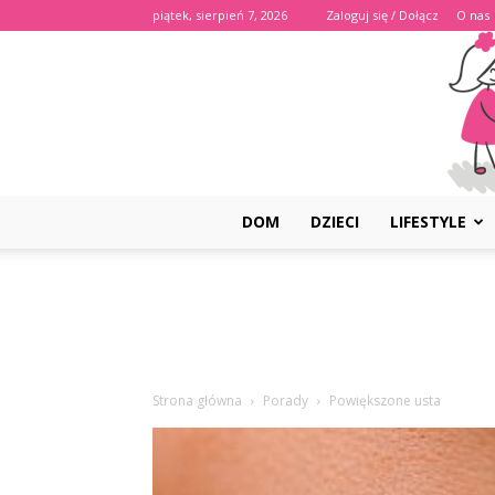
piątek, sierpień 7, 2026
Zaloguj się / Dołącz
O nas
DOM
DZIECI
LIFESTYLE
Strona główna
Porady
Powiększone usta