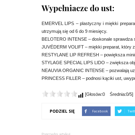
Wypełniacze do ust:
EMERVEL LIPS – plastyczny i miękki preparat
utrzymują się od 6 do 9 miesięcy.
BELOTERO INTENSE – doskonale sprawdza sie
JUVÉDERM VOLIFT – miękki preparat, który zap
RESTYLANE LIP REFRESH – powiększa minim
STYLAGE SPECIAL LIPS LIDO – zwiększa objęto
NEAUVIA ORGANIC INTENSE – pozwalają uzyska
PRINCESS FILLER – podnosi kąciki ust, uwypukl
[Głosów:0 Średnia:0/5]
PODZIEL SIĘ
Facebook
Twit
Poprzedni artykuł