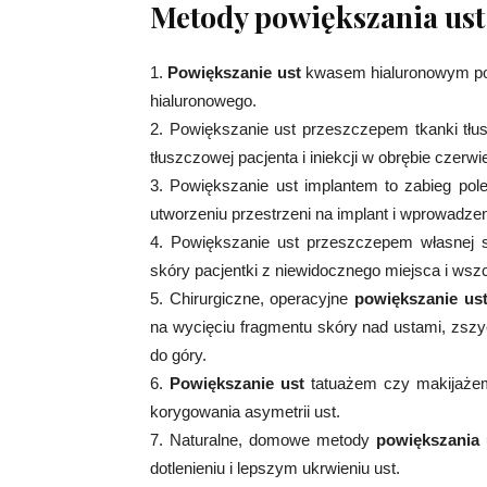
Metody powiększania ust
1.
Powiększanie ust
kwasem hialuronowym pol
hialuronowego.
2. Powiększanie ust przeszczepem tkanki tłus
tłuszczowej pacjenta i iniekcji w obrębie czerw
3. Powiększanie ust implantem to zabieg pole
utworzeniu przestrzeni na implant i wprowadzen
4. Powiększanie ust przeszczepem własnej 
skóry pacjentki z niewidocznego miejsca i wszc
5. Chirurgiczne, operacyjne
powiększanie us
na wycięciu fragmentu skóry nad ustami, zszy
do góry.
6.
Powiększanie ust
tatuażem czy makijażem
korygowania asymetrii ust.
7. Naturalne, domowe metody
powiększania 
dotlenieniu i lepszym ukrwieniu ust.