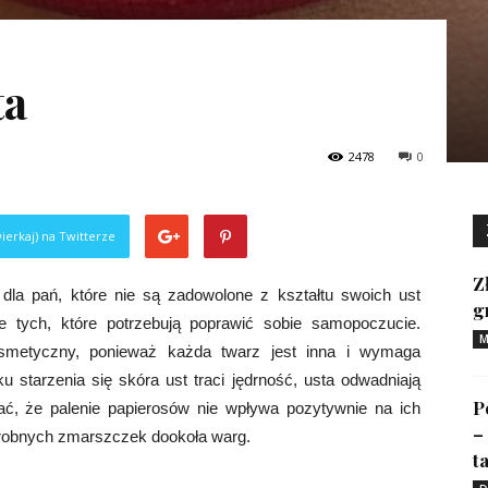
ta
2478
0
ierkaj) na Twitterze
Z
dla pań, które nie są zadowolone z kształtu swoich ust
g
kże tych, które potrzebują poprawić sobie samopoczucie.
M
smetyczny, ponieważ każda twarz jest inna i wymaga
starzenia się skóra ust traci jędrność, usta odwadniają
P
ać, że palenie papierosów nie wpływa pozytywnie na ich
–
drobnych zmarszczek dookoła warg.
ta