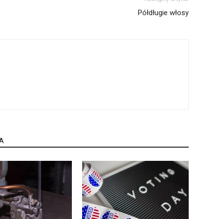
Półdługie włosy
A