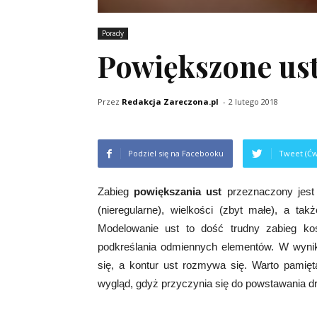
Porady
Powiększone us
Przez
Redakcja Zareczona.pl
-
2 lutego 2018
Podziel się na Facebooku
Tweet (Ćw
Zabieg
powiększania ust
przeznaczony jest 
(nieregularne), wielkości (zbyt małe), a ta
Modelowanie ust to dość trudny zabieg ko
podkreślania odmiennych elementów. W wyniku 
się, a kontur ust rozmywa się. Warto pamięt
wygląd, gdyż przyczynia się do powstawania 