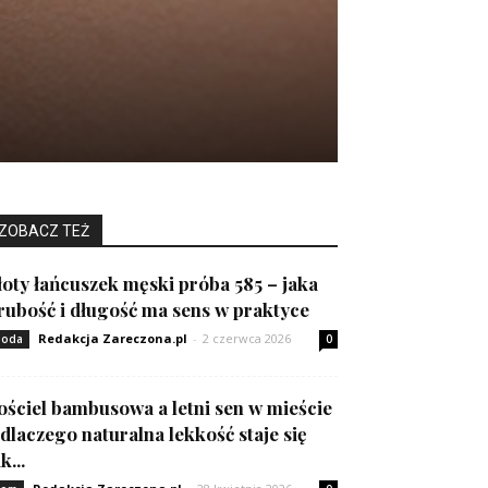
ZOBACZ TEŻ
łoty łańcuszek męski próba 585 – jaka
rubość i długość ma sens w praktyce
Redakcja Zareczona.pl
-
2 czerwca 2026
oda
0
ościel bambusowa a letni sen w mieście
 dlaczego naturalna lekkość staje się
k...