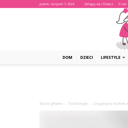
piątek, sierpień 7, 2026
Zaloguj się / Dołącz
O nas
DOM
DZIECI
LIFESTYLE
Strona główna
Technologie
Osiągnięcia techniki 