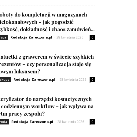
oboty do kompletacji w magazynach
ielokanałowych – jak pogodzić
zybkość, dokładność i chaos zamówień...
Redakcja Zareczona.pl
-
28 kwietnia 2026
raca
0
tatuetki z grawerem w świecie szybkich
rezentów – czy personalizacja staje się
owym luksusem?
Redakcja Zareczona.pl
-
28 kwietnia 2026
akupy
0
terylizator do narzędzi kosmetycznych
 codziennym workflow – jak wpływa na
ytm pracy zespołu?
Redakcja Zareczona.pl
-
28 kwietnia 2026
roda
0