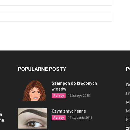
POPULARNE POSTY
P
Szampon do kręconych
D
włosów
Li
12 lutego 2018
Porady
M
M
Czym zmyć henne
en
11 stycznia 2018
Porady
Ku
lna
z