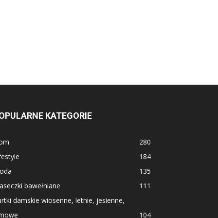
OPULARNE KATEGORIE
om
280
festyle
184
oda
135
aseczki bawełniane
111
rtki damskie wiosenne, letnie, jesienne,
imowe
104