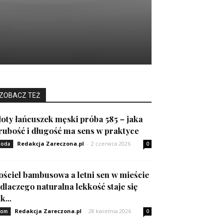
ZOBACZ TEŻ
łoty łańcuszek męski próba 585 – jaka
rubość i długość ma sens w praktyce
Redakcja Zareczona.pl
-
2 czerwca 2026
oda
0
ościel bambusowa a letni sen w mieście
 dlaczego naturalna lekkość staje się
k...
Redakcja Zareczona.pl
-
28 kwietnia 2026
om
0