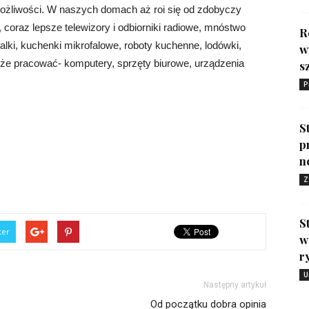
ożliwości. W naszych domach aż roi się od zdobyczy
i, coraz lepsze telewizory i odbiorniki radiowe, mnóstwo
R
lki, kuchenki mikrofalowe, roboty kuchenne, lodówki,
w
kże pracować- komputery, sprzęty biurowe, urządzenia
s
P
S
p
n
Z
S
ter
w
r
U
Następny artykuł
Od początku dobra opinia