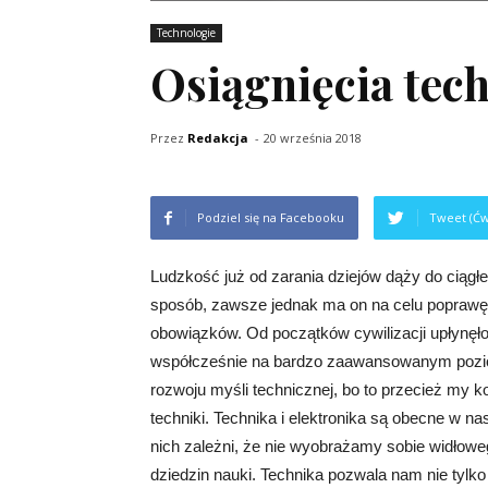
Technologie
Osiągnięcia tec
Przez
Redakcja
-
20 września 2018
Podziel się na Facebooku
Tweet (Ćw
Ludzkość już od zarania dziejów dąży do ciągł
sposób, zawsze jednak ma on na celu poprawę j
obowiązków. Od początków cywilizacji upłynęło 
współcześnie na bardzo zaawansowanym pozio
rozwoju myśli technicznej, bo to przecież my 
techniki. Technika i elektronika są obecne w 
nich zależni, że nie wyobrażamy sobie widłow
dziedzin nauki. Technika pozwala nam nie tylk