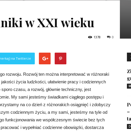
hniki w XXI wieku
1378
0
ierkaj) na Twitterze
Z
ego rozwoju. Rozwój ten można interpretować w różnoraki
g
akości życia ludzkości, ułatwienie pracy i codziennych
M
sporo czasu, a rozwój, głównie techniczny, jest
mie. My sami jesteśmy świadkami ciągłego postępu i
P
korzystamy na co dzień z różnorakich osiągnięć i zdobyczy
–
naszym codziennym życiu, a my sami, jesteśmy na tyle od
ta
ego funkcjonowania we współczesnym świecie bez tych
D
o pracować i wypełniać codzienne obowiązki, dostarcza