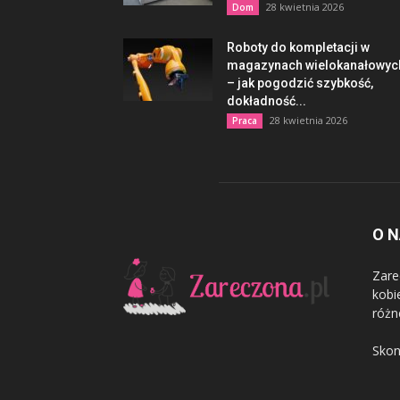
28 kwietnia 2026
Dom
Roboty do kompletacji w
magazynach wielokanałowyc
– jak pogodzić szybkość,
dokładność...
28 kwietnia 2026
Praca
O 
Zare
kobi
różn
Skon