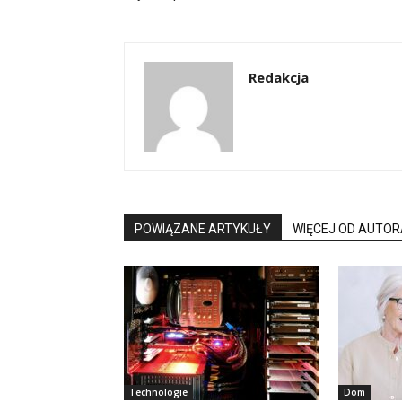
Redakcja
POWIĄZANE ARTYKUŁY
WIĘCEJ OD AUTOR
Technologie
Dom