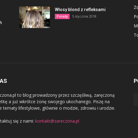
Z
Włosy blond z refleksami
P
5 stycznia 2018
Porady
h
M
To
NAS
P
czona.pl to blog prowadzony przez szczęśliwą, zaręczoną
etkę a już wkrótce żonę swojego ukochanego. Piszę na
e tematy lifestylowe, głównie o modzie, zdrowiu i urodzie.
taktuj się z nami:
kontakt@zareczona.pl