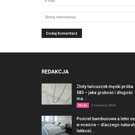
REDAKCJA
Złoty łańcuszek męski próba
585 – jaka grubość i długość
ma...
2 czerwca 2026
Moda
Pościel bambusowa a letni s
w mieście – dlaczego natura
lekkość...