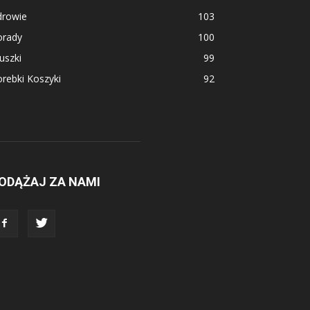
drowie
103
orady
100
uszki
99
rebki Koszyki
92
ODĄŻAJ ZA NAMI