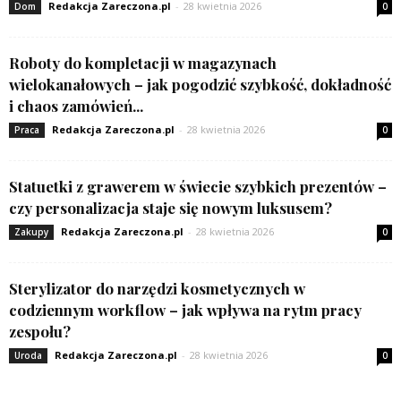
Redakcja Zareczona.pl
-
28 kwietnia 2026
Dom
0
Roboty do kompletacji w magazynach
wielokanałowych – jak pogodzić szybkość, dokładność
i chaos zamówień...
Redakcja Zareczona.pl
-
28 kwietnia 2026
Praca
0
Statuetki z grawerem w świecie szybkich prezentów –
czy personalizacja staje się nowym luksusem?
Redakcja Zareczona.pl
-
28 kwietnia 2026
Zakupy
0
Sterylizator do narzędzi kosmetycznych w
codziennym workflow – jak wpływa na rytm pracy
zespołu?
Redakcja Zareczona.pl
-
28 kwietnia 2026
Uroda
0