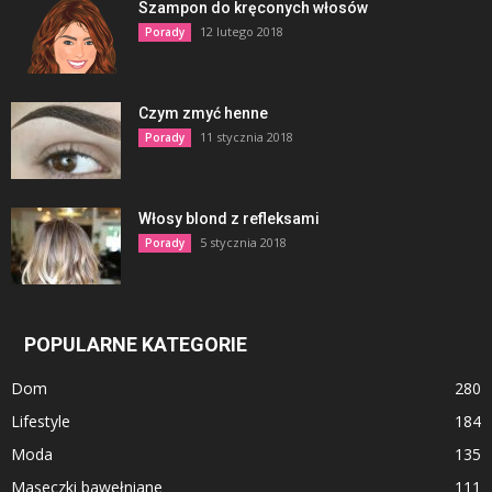
Szampon do kręconych włosów
12 lutego 2018
Porady
Czym zmyć henne
11 stycznia 2018
Porady
Włosy blond z refleksami
5 stycznia 2018
Porady
POPULARNE KATEGORIE
Dom
280
Lifestyle
184
Moda
135
Maseczki bawełniane
111