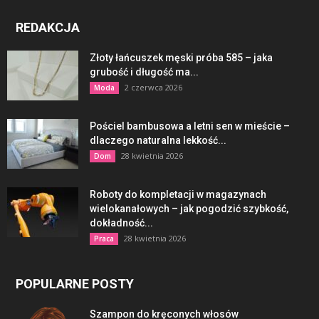
REDAKCJA
Złoty łańcuszek męski próba 585 – jaka
grubość i długość ma...
2 czerwca 2026
Moda
Pościel bambusowa a letni sen w mieście –
dlaczego naturalna lekkość...
28 kwietnia 2026
Dom
Roboty do kompletacji w magazynach
wielokanałowych – jak pogodzić szybkość,
dokładność...
28 kwietnia 2026
Praca
POPULARNE POSTY
Szampon do kręconych włosów