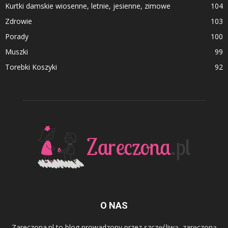
Kurtki damskie wiosenne, letnie, jesienne, zimowe
104
Zdrowie
103
Porady
100
Muszki
99
Torebki Koszyki
92
O NAS
Zareczona.pl to blog prowadzony przez szczęśliwą, zaręczoną