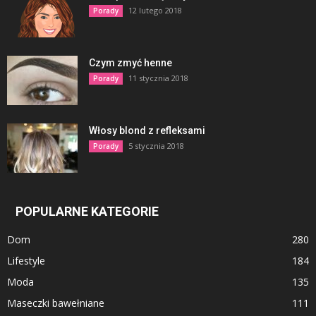
12 lutego 2018
Porady
Czym zmyć henne
11 stycznia 2018
Porady
Włosy blond z refleksami
5 stycznia 2018
Porady
POPULARNE KATEGORIE
Dom
280
Lifestyle
184
Moda
135
Maseczki bawełniane
111