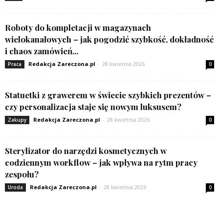
Roboty do kompletacji w magazynach
wielokanałowych – jak pogodzić szybkość, dokładność
i chaos zamówień...
Redakcja Zareczona.pl
-
28 kwietnia 2026
Praca
0
Statuetki z grawerem w świecie szybkich prezentów –
czy personalizacja staje się nowym luksusem?
Redakcja Zareczona.pl
-
28 kwietnia 2026
Zakupy
0
Sterylizator do narzędzi kosmetycznych w
codziennym workflow – jak wpływa na rytm pracy
zespołu?
Redakcja Zareczona.pl
-
28 kwietnia 2026
Uroda
0