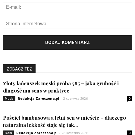
ZOBACZ TEŻ
Złoty łańcuszek męski próba 585 – jaka grubość i
długość ma sens w praktyce
Redakcja Zareczona.pl
-
2 czerwca 2026
Moda
0
Pościel bambusowa a letni sen w mieście – dlaczego
naturalna lekkość staje się tak...
Redakcja Zareczona.pl
-
28 kwietnia 2026
Dom
0