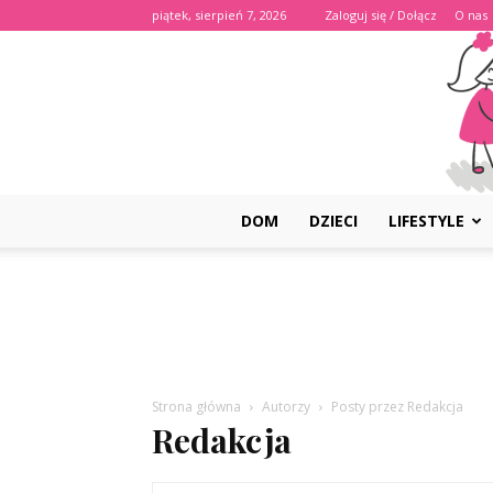
piątek, sierpień 7, 2026
Zaloguj się / Dołącz
O nas
DOM
DZIECI
LIFESTYLE
Strona główna
Autorzy
Posty przez Redakcja
Redakcja