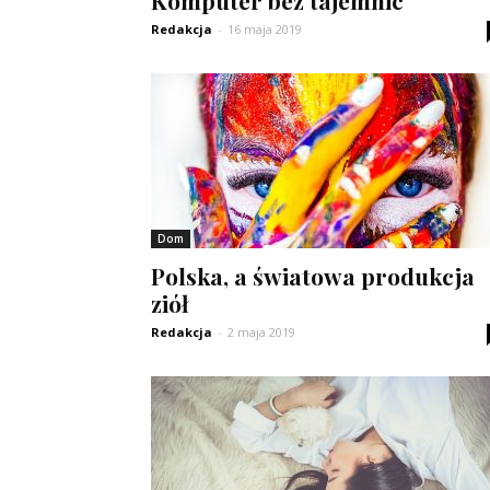
Komputer bez tajemnic
Redakcja
-
16 maja 2019
Dom
Polska, a światowa produkcja
ziół
Redakcja
-
2 maja 2019