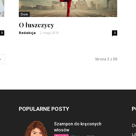
Dom
O łuszczycy
Redakcja
-
2 maja 2019
0
0
Strona 3 z 69
POPULARNE POSTY
P
Szampon do kręconych
D
włosów
Li