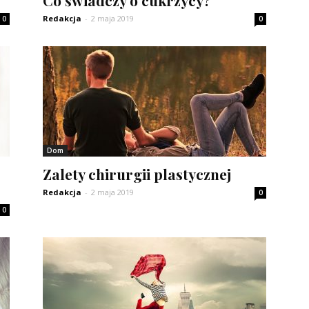
Co świadczy o cukrzycy?
Redakcja
-
2 maja 2019
0
0
Dom
Zalety chirurgii plastycznej
Redakcja
-
2 maja 2019
0
0