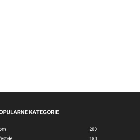
OPULARNE KATEGORIE
om
280
festyle
184