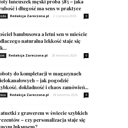
łoty łańcuszek męski próba 585 – jaka
rubość i długość ma sens w praktyce
Redakcja Zareczona.pl
-
2 czerwca 2026
oda
0
ościel bambusowa a letni sen w mieście
 dlaczego naturalna lekkość staje się
k...
Redakcja Zareczona.pl
-
28 kwietnia 2026
om
0
oboty do kompletacji w magazynach
ielokanałowych – jak pogodzić
zybkość, dokładność i chaos zamówień...
Redakcja Zareczona.pl
-
28 kwietnia 2026
raca
0
tatuetki z grawerem w świecie szybkich
rezentów – czy personalizacja staje się
owym luksusem?