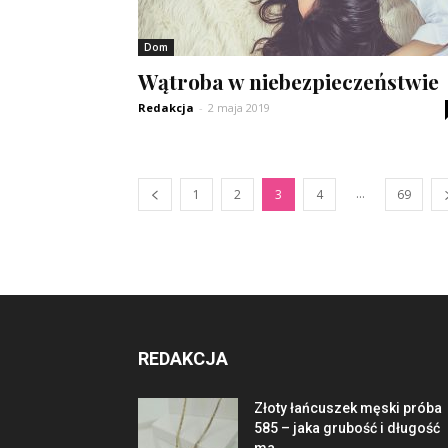
Dom
Wątroba w niebezpieczeństwie
Redakcja
-
2 maja 2019
...
1
2
3
4
69
REDAKCJA
Złoty łańcuszek męski próba
585 – jaka grubość i długość