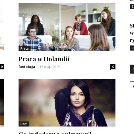
Z
S
w
r
U
Praca
Praca w Holandii
Redakcja
-
16 maja 2019
0
0
Ka
Dom