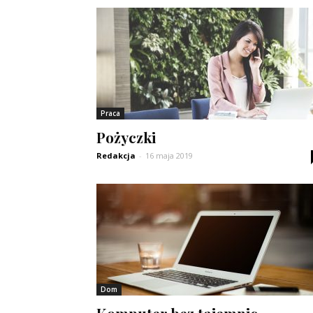
Praca
Pożyczki
Redakcja
-
16 maja 2019
Dom