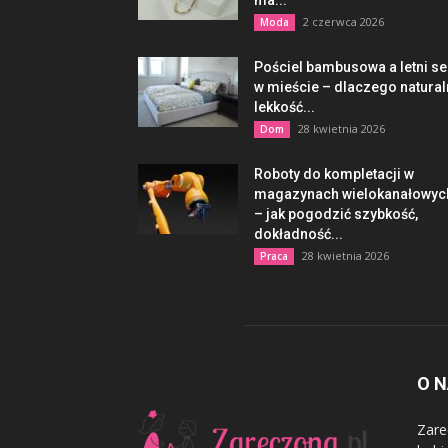
ma...
2 czerwca 2026
Moda
Pościel bambusowa a letni s
w mieście – dlaczego natura
lekkość...
28 kwietnia 2026
Dom
Roboty do kompletacji w
magazynach wielokanałowyc
– jak pogodzić szybkość,
dokładność...
28 kwietnia 2026
Praca
O 
Zare