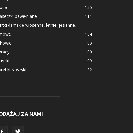
oda
135
aseczki bawełniane
111
rtki damskie wiosenne, letnie, jesienne,
imowe
104
drowie
103
orady
100
uszki
99
rebki Koszyki
92
ODĄŻAJ ZA NAMI