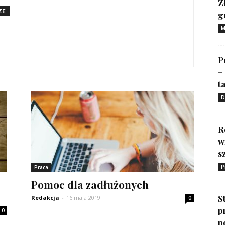
Z
ZE
g
M
P
–
ta
D
R
w
s
P
Praca
Pomoc dla zadłużonych
S
Redakcja
-
16 maja 2019
0
p
0
n