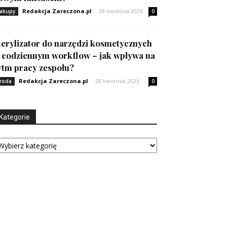
Redakcja Zareczona.pl
-
28 kwietnia 2026
akupy
0
terylizator do narzędzi kosmetycznych
 codziennym workflow – jak wpływa na
ytm pracy zespołu?
Redakcja Zareczona.pl
-
28 kwietnia 2026
roda
0
Kategorie
tegorie