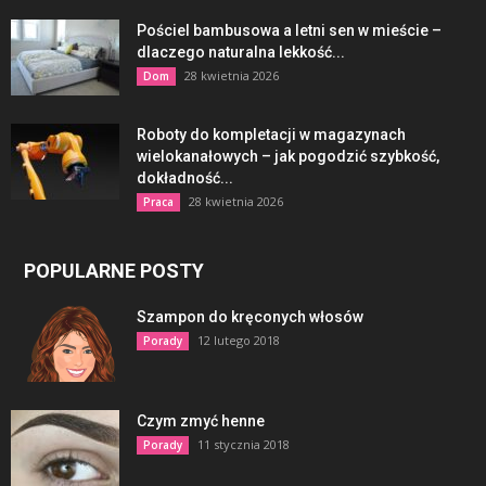
Pościel bambusowa a letni sen w mieście –
dlaczego naturalna lekkość...
28 kwietnia 2026
Dom
Roboty do kompletacji w magazynach
wielokanałowych – jak pogodzić szybkość,
dokładność...
28 kwietnia 2026
Praca
POPULARNE POSTY
Szampon do kręconych włosów
12 lutego 2018
Porady
Czym zmyć henne
11 stycznia 2018
Porady