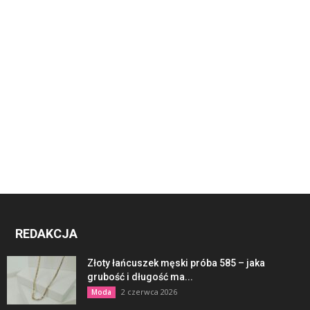
REDAKCJA
Złoty łańcuszek męski próba 585 – jaka
grubość i długość ma...
2 czerwca 2026
Moda