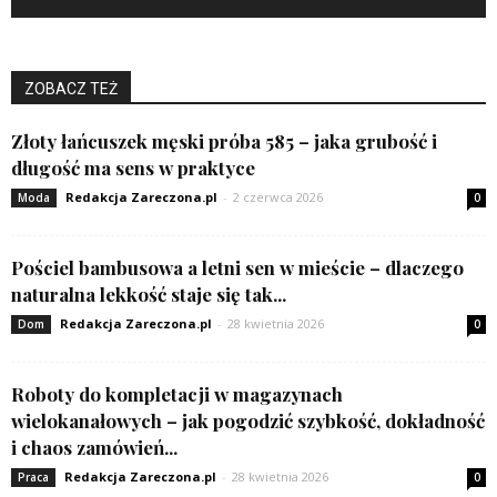
ZOBACZ TEŻ
Złoty łańcuszek męski próba 585 – jaka grubość i
długość ma sens w praktyce
Redakcja Zareczona.pl
-
2 czerwca 2026
Moda
0
Pościel bambusowa a letni sen w mieście – dlaczego
naturalna lekkość staje się tak...
Redakcja Zareczona.pl
-
28 kwietnia 2026
Dom
0
Roboty do kompletacji w magazynach
wielokanałowych – jak pogodzić szybkość, dokładność
i chaos zamówień...
Redakcja Zareczona.pl
-
28 kwietnia 2026
Praca
0