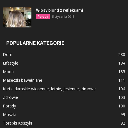
Włosy blond z refleksami
5 stycznia 2018
Porady
POPULARNE KATEGORIE
Dom
280
Lifestyle
184
Moda
135
Maseczki bawełniane
111
Kurtki damskie wiosenne, letnie, jesienne, zimowe
104
Zdrowie
103
Porady
100
Muszki
99
Torebki Koszyki
92