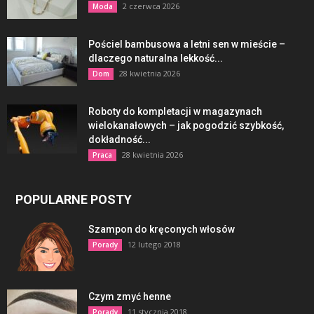
2 czerwca 2026
Moda
Pościel bambusowa a letni sen w mieście –
dlaczego naturalna lekkość...
28 kwietnia 2026
Dom
Roboty do kompletacji w magazynach
wielokanałowych – jak pogodzić szybkość,
dokładność...
28 kwietnia 2026
Praca
POPULARNE POSTY
Szampon do kręconych włosów
12 lutego 2018
Porady
Czym zmyć henne
11 stycznia 2018
Porady