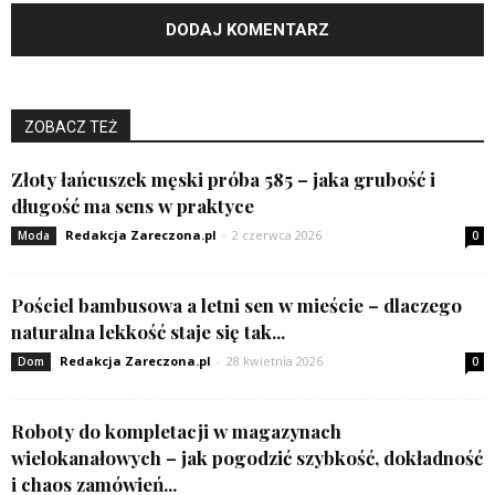
ZOBACZ TEŻ
Złoty łańcuszek męski próba 585 – jaka grubość i
długość ma sens w praktyce
Redakcja Zareczona.pl
-
2 czerwca 2026
Moda
0
Pościel bambusowa a letni sen w mieście – dlaczego
naturalna lekkość staje się tak...
Redakcja Zareczona.pl
-
28 kwietnia 2026
Dom
0
Roboty do kompletacji w magazynach
wielokanałowych – jak pogodzić szybkość, dokładność
i chaos zamówień...