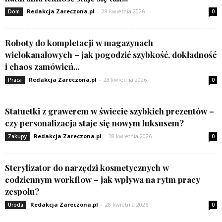
Redakcja Zareczona.pl
-
28 kwietnia 2026
Dom
0
Roboty do kompletacji w magazynach
wielokanałowych – jak pogodzić szybkość, dokładność
i chaos zamówień...
Redakcja Zareczona.pl
-
28 kwietnia 2026
Praca
0
Statuetki z grawerem w świecie szybkich prezentów –
czy personalizacja staje się nowym luksusem?
Redakcja Zareczona.pl
-
28 kwietnia 2026
Zakupy
0
Sterylizator do narzędzi kosmetycznych w
codziennym workflow – jak wpływa na rytm pracy
zespołu?
Redakcja Zareczona.pl
-
28 kwietnia 2026
Uroda
0