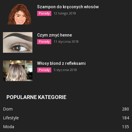
Szampon do kręconych włosów
12 lutego 2018
Porady
Czym zmyć henne
11 stycznia 2018
Porady
Włosy blond z refleksami
5 stycznia 2018
Porady
POPULARNE KATEGORIE
Dom
280
Lifestyle
184
Moda
135