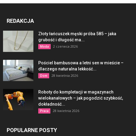
REDAKCJA
Złoty łańcuszek męski próba 585 – jaka
grubość i długość ma...
2 czerwca 2026
Moda
Pościel bambusowa a letni sen w mieście –
dlaczego naturalna lekkość...
28 kwietnia 2026
Dom
Roboty do kompletacji w magazynach
wielokanałowych – jak pogodzić szybkość,
dokładność...
28 kwietnia 2026
Praca
POPULARNE POSTY