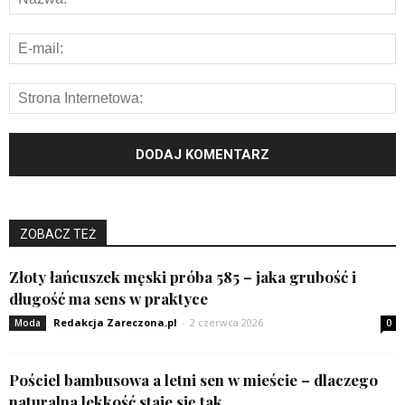
ZOBACZ TEŻ
Złoty łańcuszek męski próba 585 – jaka grubość i
długość ma sens w praktyce
Redakcja Zareczona.pl
-
2 czerwca 2026
Moda
0
Pościel bambusowa a letni sen w mieście – dlaczego
naturalna lekkość staje się tak...