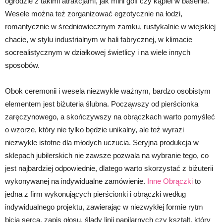
ogrodzie z takimi atrakcjami, jak mini golf czy kąpiel w basenie.
Wesele można też zorganizować egzotycznie na łodzi,
romantycznie w średniowiecznym zamku, rustykalnie w wiejskiej
chacie, w stylu industrialnym w hali fabrycznej, w klimacie
socrealistycznym w działkowej świetlicy i na wiele innych
sposobów.
Obok ceremonii i wesela niezwykle ważnym, bardzo osobistym
elementem jest biżuteria ślubna. Począwszy od pierścionka
zaręczynowego, a skończywszy na obrączkach warto pomyśleć
o wzorze, który nie tylko będzie unikalny, ale też wyrazi
niezwykle istotne dla młodych uczucia. Seryjna produkcja w
sklepach jubilerskich nie zawsze pozwala na wybranie tego, co
jest najbardziej odpowiednie, dlatego warto skorzystać z biżuterii
wykonywanej na indywidualne zamówienie.
Inne Obrączki
to
jedna z firm wykonujących pierścionki i obrączki według
indywidualnego projektu, zawierając w niezwykłej formie rytm
bicia serca, zapis głosu, ślady linii papilarnych czy kształt, który