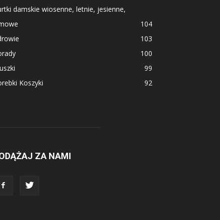
rtki damskie wiosenne, letnie, jesienne,
imowe
104
drowie
103
orady
100
uszki
99
rebki Koszyki
92
ODĄŻAJ ZA NAMI