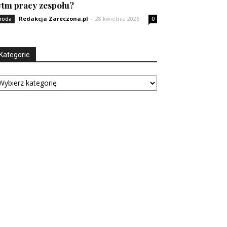
ytm pracy zespołu?
Redakcja Zareczona.pl
-
28 kwietnia 2026
roda
0
Kategorie
tegorie