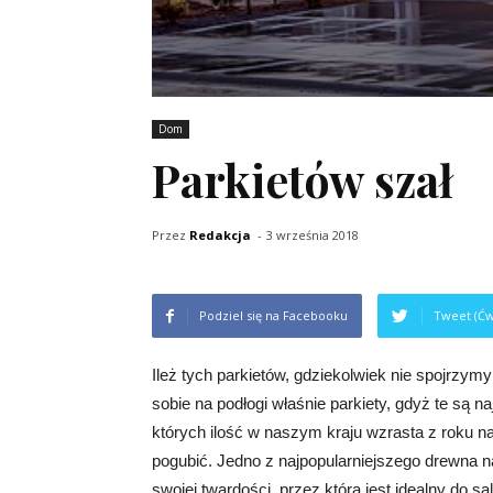
Dom
Parkietów szał
Przez
Redakcja
-
3 września 2018
Podziel się na Facebooku
Tweet (Ćw
Ileż tych parkietów, gdziekolwiek nie spojrzymy 
sobie na podłogi właśnie parkiety, gdyż te są n
których ilość w naszym kraju wzrasta z roku na
pogubić. Jedno z najpopularniejszego drewna n
swojej twardości, przez którą jest idealny do 