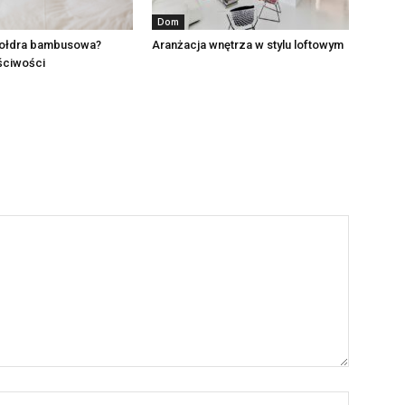
Dom
kołdra bambusowa?
Aranżacja wnętrza w stylu loftowym
aściwości