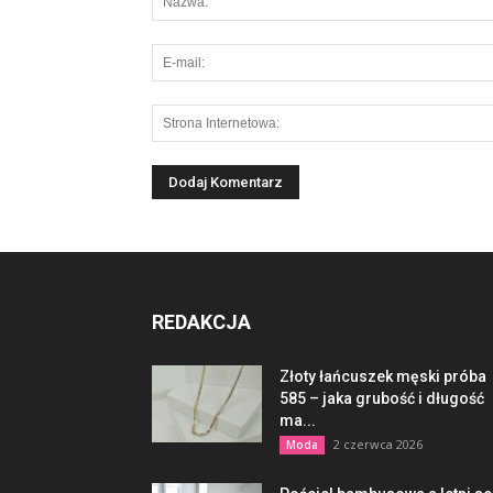
REDAKCJA
Złoty łańcuszek męski próba
585 – jaka grubość i długość
ma...
2 czerwca 2026
Moda