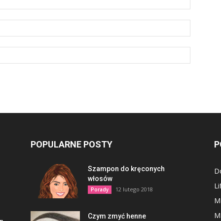
POPULARNE POSTY
P
Szampon do kręconych
D
włosów
Li
12 lutego 2018
Porady
M
M
Czym zmyć henne