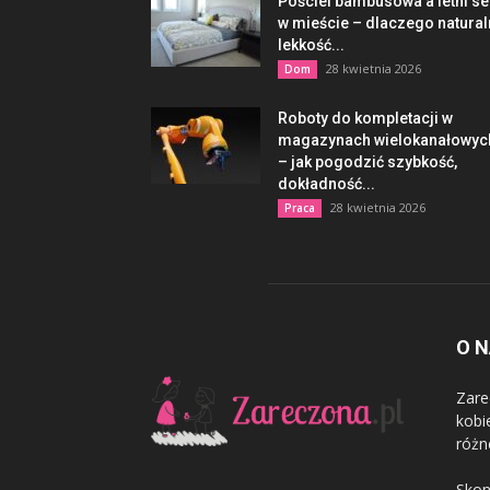
Pościel bambusowa a letni s
w mieście – dlaczego natura
lekkość...
28 kwietnia 2026
Dom
Roboty do kompletacji w
magazynach wielokanałowyc
– jak pogodzić szybkość,
dokładność...
28 kwietnia 2026
Praca
O 
Zare
kobi
różn
Skon