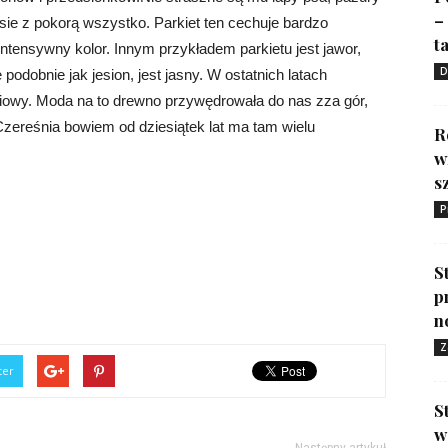
–
sie z pokorą wszystko. Parkiet ten cechuje bardzo
ta
ntensywny kolor. Innym przykładem parkietu jest jawor,
D
 podobnie jak jesion, jest jasny. W ostatnich latach
niowy. Moda na to drewno przywędrowała do nas zza gór,
zereśnia bowiem od dziesiątek lat ma tam wielu
R
w
s
P
S
p
n
Z
ter
S
w
Następny artykuł