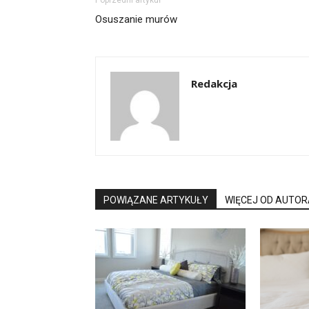
Osuszanie murów
Redakcja
POWIĄZANE ARTYKUŁY
WIĘCEJ OD AUTOR