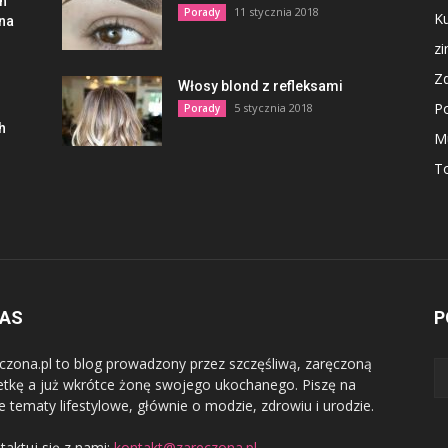
en
11 stycznia 2018
Porady
Ku
lna
z
Z
Włosy blond z refleksami
P
5 stycznia 2018
Porady
h
M
To
NAS
P
czona.pl to blog prowadzony przez szczęśliwą, zaręczoną
etkę a już wkrótce żonę swojego ukochanego. Piszę na
e tematy lifestylowe, głównie o modzie, zdrowiu i urodzie.
taktuj się z nami:
kontakt@zareczona.pl