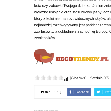
kota czy zabawki Twojego dziecka. Jesion znie
wyraźne usłojenie oraz stosunkowo jasny, acz i
który z kolei nie ma zbyt widocznych słojów, ale
najbardziej rozchwytywany jest parkiet czereś
zza lasów… a dokładnie z zachodniej Europy. C
zwolenników.
[Głosów:0 Średnia:0/5]
PODZIEL SIĘ
Facebook
Twit
Poprzedni artykuł