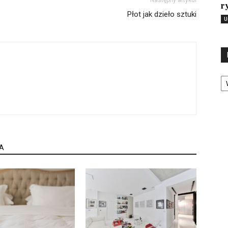
r
Płot jak dzieło sztuki
U
Ka
A