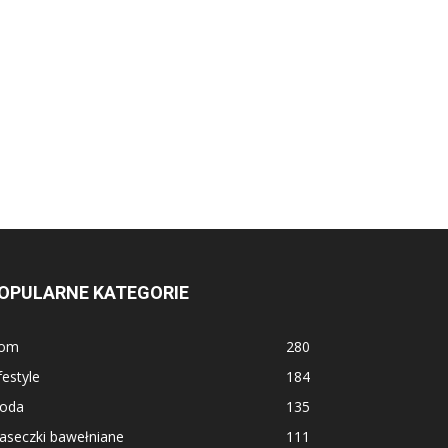
OPULARNE KATEGORIE
om
280
festyle
184
oda
135
aseczki bawełniane
111