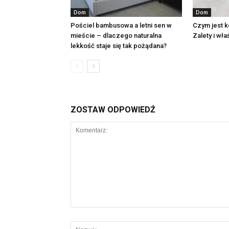
Dom
Dom
Pościel bambusowa a letni sen w
Czym jest 
mieście – dlaczego naturalna
Zalety i wł
lekkość staje się tak pożądana?
ZOSTAW ODPOWIEDŹ