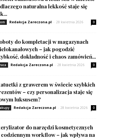
 dlaczego naturalna lekkość staje się
k...
Redakcja Zareczona.pl
-
28 kwietnia 2026
om
0
oboty do kompletacji w magazynach
ielokanałowych – jak pogodzić
zybkość, dokładność i chaos zamówień...
Redakcja Zareczona.pl
-
28 kwietnia 2026
raca
0
tatuetki z grawerem w świecie szybkich
rezentów – czy personalizacja staje się
owym luksusem?
Redakcja Zareczona.pl
-
28 kwietnia 2026
akupy
0
terylizator do narzędzi kosmetycznych
 codziennym workflow – jak wpływa na