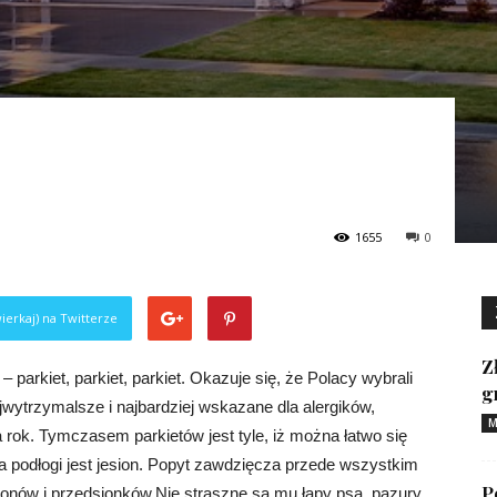
1655
0
ierkaj) na Twitterze
Z
– parkiet, parkiet, parkiet. Okazuje się, że Polacy wybrali
g
ajwytrzymalsze i najbardziej wskazane dla alergików,
M
 rok. Tymczasem parkietów jest tyle, iż można łatwo się
a podłogi jest jesion. Popyt zawdzięcza przede wszystkim
P
salonów i przedsionków.Nie straszne są mu łapy psa, pazury