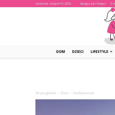
niedziela, sierpień 9, 2026
Zaloguj się / Dołącz
O n
DOM
DZIECI
LIFESTYLE
Strona główna
Dom
Parkietów szał