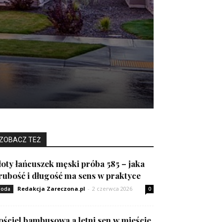
ZOBACZ TEŻ
łoty łańcuszek męski próba 585 – jaka
rubość i długość ma sens w praktyce
Redakcja Zareczona.pl
-
2 czerwca 2026
oda
0
ościel bambusowa a letni sen w mieście