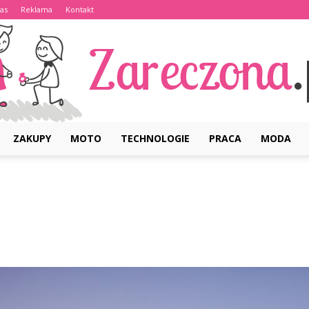
as
Reklama
Kontakt
ZAKUPY
MOTO
TECHNOLOGIE
PRACA
MODA
Zareczona.pl