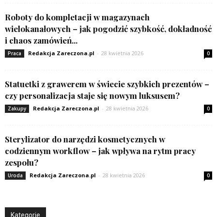
Roboty do kompletacji w magazynach
wielokanałowych – jak pogodzić szybkość, dokładność
i chaos zamówień...
Redakcja Zareczona.pl
-
28 kwietnia 2026
Praca
0
Statuetki z grawerem w świecie szybkich prezentów –
czy personalizacja staje się nowym luksusem?
Redakcja Zareczona.pl
-
28 kwietnia 2026
Zakupy
0
Sterylizator do narzędzi kosmetycznych w
codziennym workflow – jak wpływa na rytm pracy
zespołu?
Redakcja Zareczona.pl
-
28 kwietnia 2026
Uroda
0
Kategorie