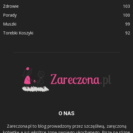
Zdrowie
103
Porady
100
Muszki
99
Torebki Koszyki
92
O NAS
Zareczona.pl to blog prowadzony przez szczęśliwą, zaręczoną
kobietkę a już wkrótce żonę swojego ukochanego. Piszę na różne