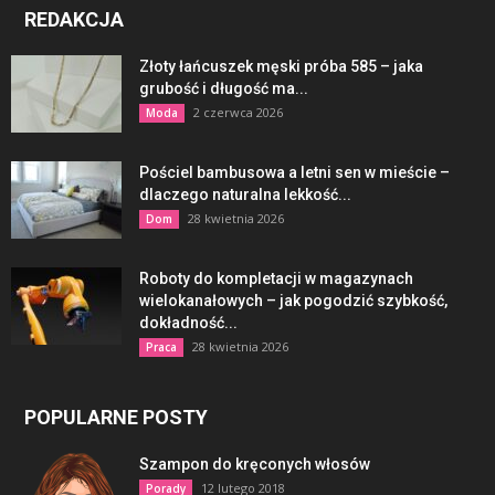
REDAKCJA
Złoty łańcuszek męski próba 585 – jaka
grubość i długość ma...
2 czerwca 2026
Moda
Pościel bambusowa a letni sen w mieście –
dlaczego naturalna lekkość...
28 kwietnia 2026
Dom
Roboty do kompletacji w magazynach
wielokanałowych – jak pogodzić szybkość,
dokładność...
28 kwietnia 2026
Praca
POPULARNE POSTY
Szampon do kręconych włosów
12 lutego 2018
Porady