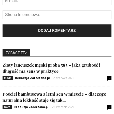
ZOBACZ TEŻ
Złoty łańcuszek męski próba 585 – jaka grubość i
długość ma sens w praktyce
Redakcja Zareczona.pl
-
2 czerwca 2026
Moda
0
Pościel bambusowa a letni sen w mieście – dlaczego
naturalna lekkość staje się tak...
Redakcja Zareczona.pl
-
28 kwietnia 2026
Dom
0