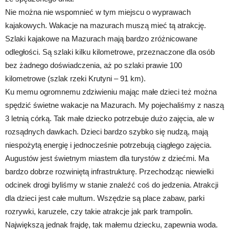
Nie można nie wspomnieć w tym miejscu o wyprawach
kajakowych. Wakacje na mazurach muszą mieć tą atrakcję.
Szlaki kajakowe na Mazurach mają bardzo zróżnicowane
odległości. Są szlaki kilku kilometrowe, przeznaczone dla osób
bez żadnego doświadczenia, aż po szlaki prawie 100
kilometrowe (szlak rzeki Krutyni – 91 km).
Ku memu ogromnemu zdziwieniu mając małe dzieci też można
spędzić świetne wakacje na Mazurach. My pojechaliśmy z naszą
3 letnią córką. Tak małe dziecko potrzebuje dużo zajęcia, ale w
rozsądnych dawkach. Dzieci bardzo szybko się nudzą, mają
niespożytą energię i jednocześnie potrzebują ciągłego zajęcia.
Augustów jest świetnym miastem dla turystów z dziećmi. Ma
bardzo dobrze rozwiniętą infrastrukturę. Przechodząc niewielki
odcinek drogi byliśmy w stanie znaleźć coś do jedzenia. Atrakcji
dla dzieci jest całe multum. Wszędzie są place zabaw, parki
rozrywki, karuzele, czy takie atrakcje jak park trampolin.
Największą jednak frajdę, tak małemu dziecku, zapewnia woda.