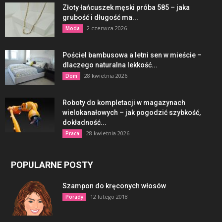
Złoty łańcuszek męski próba 585 – jaka
grubość i długość ma...
2 czerwca 2026
Moda
Pościel bambusowa a letni sen w mieście –
dlaczego naturalna lekkość...
28 kwietnia 2026
Dom
Roboty do kompletacji w magazynach
wielokanałowych – jak pogodzić szybkość,
dokładność...
28 kwietnia 2026
Praca
POPULARNE POSTY
Szampon do kręconych włosów
12 lutego 2018
Porady