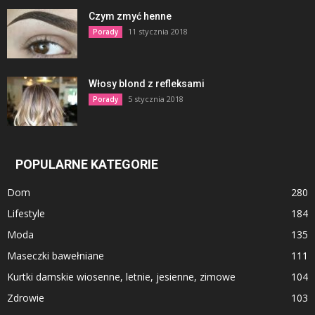
Czym zmyć henne
11 stycznia 2018
Porady
Włosy blond z refleksami
5 stycznia 2018
Porady
POPULARNE KATEGORIE
Dom
280
Lifestyle
184
Moda
135
Maseczki bawełniane
111
Kurtki damskie wiosenne, letnie, jesienne, zimowe
104
Zdrowie
103