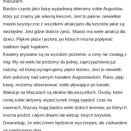
mazurach.
Bardzo często jako bazę wypadową obieramy sobie Augustów,
który już znamy jak własną kieszeń. Jest to piękne, niewielkie
miasto turystyczne z wszelkimi atrakcjami dla turystów jakie są
niezbędne. Jest gdzie dobrze zjeść. Miasto ma wiele atrakcji dla
dzieci. Piękne plaże i jeziora, po których można popływać
statkiem bądź kajakiem.
Kwatery prywatne są na wysokim poziomie, a ceny nie zwalają z
nóg. My od wielu lat jeździmy do jednej, zaprzyjaźnionej już
rodziny, od której wynajmujemy piętro domku. Jest to niewielki
dom położony nad samym kanałem Augustowskim. Rano, pijąc
kawę, możemy obserwować statki pływające po kanale.
Wakacje na Mazurach są idealne dla wszystkich. Osoby, które
cenią sobie aktywny wypoczynek mogą spędzić czas na
rowerach. Mazury mają bardzo wiele dzikich terenów, po których
można jeździć całymi dniami nie widząc innych turystów.
Gwarantuję, że wieczorem będziecie wyczerpani, ale zadowoleni
ze spędzonego dnia.