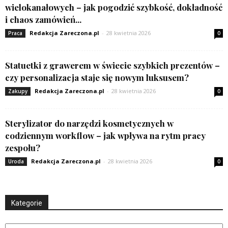
wielokanałowych – jak pogodzić szybkość, dokładność
i chaos zamówień...
Redakcja Zareczona.pl
-
28 kwietnia 2026
Praca
0
Statuetki z grawerem w świecie szybkich prezentów –
czy personalizacja staje się nowym luksusem?
Redakcja Zareczona.pl
-
28 kwietnia 2026
Zakupy
0
Sterylizator do narzędzi kosmetycznych w
codziennym workflow – jak wpływa na rytm pracy
zespołu?
Redakcja Zareczona.pl
-
28 kwietnia 2026
Uroda
0
Kategorie
Kategorie