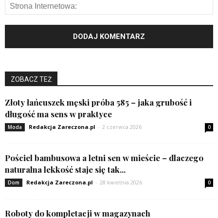
ZOBACZ TEŻ
Złoty łańcuszek męski próba 585 – jaka grubość i
długość ma sens w praktyce
Redakcja Zareczona.pl
-
2 czerwca 2026
Moda
0
Pościel bambusowa a letni sen w mieście – dlaczego
naturalna lekkość staje się tak...
Redakcja Zareczona.pl
-
28 kwietnia 2026
Dom
0
Roboty do kompletacji w magazynach