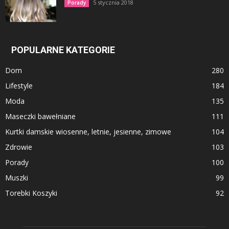
5 stycznia 2018
Porady
POPULARNE KATEGORIE
Dom
280
Lifestyle
184
Moda
135
Maseczki bawełniane
111
Kurtki damskie wiosenne, letnie, jesienne, zimowe
104
Zdrowie
103
Porady
100
Muszki
99
Torebki Koszyki
92