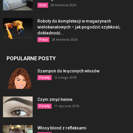
28 kwietnia 2026
Dom
Roboty do kompletacji w magazynach
wielokanałowych – jak pogodzić szybkość,
dokładność...
28 kwietnia 2026
Praca
POPULARNE POSTY
Szampon do kręconych włosów
12 lutego 2018
Porady
Czym zmyć henne
11 stycznia 2018
Porady
Włosy blond z refleksami