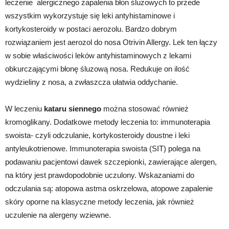
leczenie alergicznego zapalenia błon śluzowych to przede
wszystkim wykorzystuje się leki antyhistaminowe i
kortykosteroidy w postaci aerozolu. Bardzo dobrym
rozwiązaniem jest aerozol do nosa Otrivin Allergy. Lek ten łączy
w sobie właściwości leków antyhistaminowych z lekami
obkurczającymi błonę śluzową nosa. Redukuje on ilość
wydzieliny z nosa, a zwłaszcza ułatwia oddychanie.
W leczeniu
kataru siennego
można stosować również
kromoglikany. Dodatkowe metody leczenia to: immunoterapia
swoista- czyli odczulanie, kortykosteroidy doustne i leki
antyleukotrienowe. Immunoterapia swoista (SIT) polega na
podawaniu pacjentowi dawek szczepionki, zawierające alergen,
na który jest prawdopodobnie uczulony. Wskazaniami do
odczulania są: atopowa astma oskrzelowa, atopowe zapalenie
skóry oporne na klasyczne metody leczenia, jak również
uczulenie na alergeny wziewne.