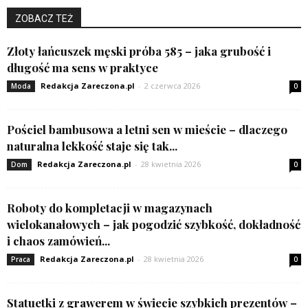
ZOBACZ TEŻ
Złoty łańcuszek męski próba 585 – jaka grubość i
długość ma sens w praktyce
Redakcja Zareczona.pl
-
2 czerwca 2026
Moda
0
Pościel bambusowa a letni sen w mieście – dlaczego
naturalna lekkość staje się tak...
Redakcja Zareczona.pl
-
28 kwietnia 2026
Dom
0
Roboty do kompletacji w magazynach
wielokanałowych – jak pogodzić szybkość, dokładność
i chaos zamówień...
Redakcja Zareczona.pl
-
28 kwietnia 2026
Praca
0
Statuetki z grawerem w świecie szybkich prezentów –