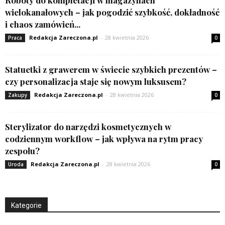
wielokanałowych – jak pogodzić szybkość, dokładność
i chaos zamówień...
Redakcja Zareczona.pl
-
28 kwietnia 2026
Praca
0
Statuetki z grawerem w świecie szybkich prezentów –
czy personalizacja staje się nowym luksusem?
Redakcja Zareczona.pl
-
28 kwietnia 2026
Zakupy
0
Sterylizator do narzędzi kosmetycznych w
codziennym workflow – jak wpływa na rytm pracy
zespołu?
Redakcja Zareczona.pl
-
28 kwietnia 2026
Uroda
0
Kategorie
Kategorie