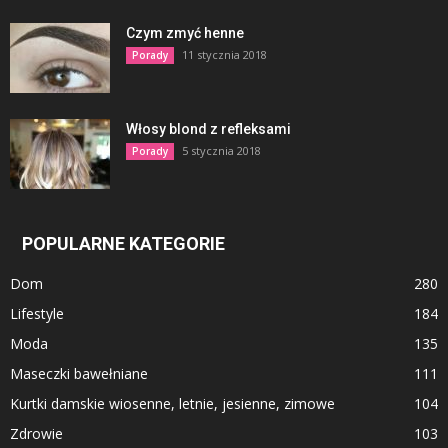
Czym zmyć henne
11 stycznia 2018
Porady
Włosy blond z refleksami
5 stycznia 2018
Porady
POPULARNE KATEGORIE
Dom
280
Lifestyle
184
Moda
135
Maseczki bawełniane
111
Kurtki damskie wiosenne, letnie, jesienne, zimowe
104
Zdrowie
103