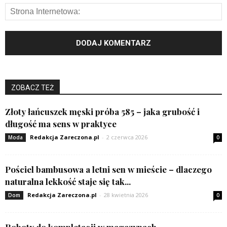
ZOBACZ TEŻ
Złoty łańcuszek męski próba 585 – jaka grubość i
długość ma sens w praktyce
Redakcja Zareczona.pl
-
2 czerwca 2026
Moda
0
Pościel bambusowa a letni sen w mieście – dlaczego
naturalna lekkość staje się tak...
Redakcja Zareczona.pl
-
28 kwietnia 2026
Dom
0
Roboty do kompletacji w magazynach