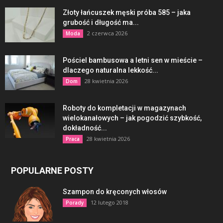
Złoty łańcuszek męski próba 585 – jaka
grubość i długość ma...
2 czerwca 2026
Moda
Pościel bambusowa a letni sen w mieście –
dlaczego naturalna lekkość...
28 kwietnia 2026
Dom
Roboty do kompletacji w magazynach
wielokanałowych – jak pogodzić szybkość,
dokładność...
28 kwietnia 2026
Praca
POPULARNE POSTY
Szampon do kręconych włosów
12 lutego 2018
Porady