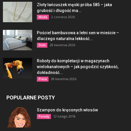
Złoty łańcuszek męski próba 585 – jaka
grubość i długość ma...
2 czerwca 2026
Moda
Pościel bambusowa a letni sen w mieście –
dlaczego naturalna lekkość...
28 kwietnia 2026
Dom
Roboty do kompletacji w magazynach
wielokanałowych – jak pogodzić szybkość,
dokładność...
28 kwietnia 2026
Praca
POPULARNE POSTY
Szampon do kręconych włosów
12 lutego 2018
Porady