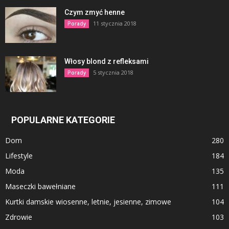
Czym zmyć henne
11 stycznia 2018
Porady
Włosy blond z refleksami
5 stycznia 2018
Porady
POPULARNE KATEGORIE
Dom
280
Lifestyle
184
Moda
135
Maseczki bawełniane
111
Kurtki damskie wiosenne, letnie, jesienne, zimowe
104
Zdrowie
103