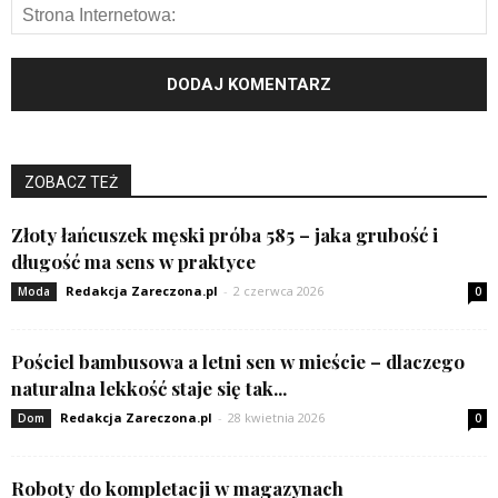
ZOBACZ TEŻ
Złoty łańcuszek męski próba 585 – jaka grubość i
długość ma sens w praktyce
Redakcja Zareczona.pl
-
2 czerwca 2026
Moda
0
Pościel bambusowa a letni sen w mieście – dlaczego
naturalna lekkość staje się tak...
Redakcja Zareczona.pl
-
28 kwietnia 2026
Dom
0
Roboty do kompletacji w magazynach