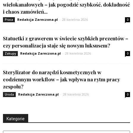
wielokanałowych – jak pogodzić szybkość, dokładność
i chaos zamówień...
Redakcja Zareczona.pl
-
28 kwietnia 2026
Praca
0
Statuetki z grawerem w świecie szybkich prezentów –
czy personalizacja staje się nowym luksusem?
Redakcja Zareczona.pl
-
28 kwietnia 2026
Zakupy
0
Sterylizator do narzędzi kosmetycznych w
codziennym workflow – jak wpływa na rytm pracy
zespołu?
Redakcja Zareczona.pl
-
28 kwietnia 2026
Uroda
0
Kategorie
Kategorie