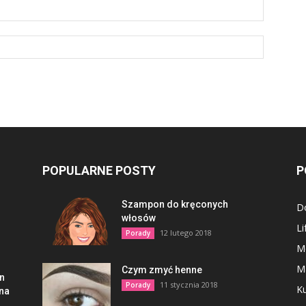
POPULARNE POSTY
P
Szampon do kręconych
D
włosów
Li
12 lutego 2018
Porady
M
M
Czym zmyć henne
en
11 stycznia 2018
Porady
Ku
lna