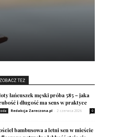
ZOBACZ TEŻ
łoty łańcuszek męski próba 585 – jaka
rubość i długość ma sens w praktyce
Redakcja Zareczona.pl
-
2 czerwca 2026
oda
0
ościel bambusowa a letni sen w mieście