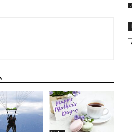
U
Ka
A