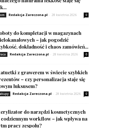
 dlaczego naturalna lekkość staje się
k...
Redakcja Zareczona.pl
-
28 kwietnia 2026
om
0
oboty do kompletacji w magazynach
ielokanałowych – jak pogodzić
zybkość, dokładność i chaos zamówień...
Redakcja Zareczona.pl
-
28 kwietnia 2026
raca
0
tatuetki z grawerem w świecie szybkich
rezentów – czy personalizacja staje się
owym luksusem?
Redakcja Zareczona.pl
-
28 kwietnia 2026
akupy
0
terylizator do narzędzi kosmetycznych
 codziennym workflow – jak wpływa na
ytm pracy zespołu?