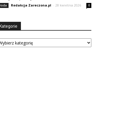
Redakcja Zareczona.pl
-
28 kwietnia 2026
roda
0
Kategorie
tegorie