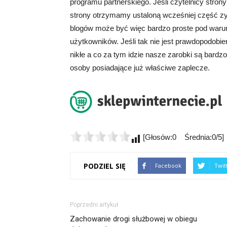
programu partnerskiego. Jeśli czytelnicy stron
strony otrzymamy ustaloną wcześniej część zys
blogów może być więc bardzo proste pod warunk
użytkowników. Jeśli tak nie jest prawdopodobi
nikłe a co za tym idzie nasze zarobki są bardz
osoby posiadające już właściwe zaplecze.
[Głosów:0 Średnia:0/5]
PODZIEL SIĘ
Facebook
Twit
Poprzedni artykuł
Zachowanie drogi służbowej w obiegu