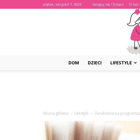
piątek, sierpień 7, 2026
Zaloguj się / Dołącz
O nas
DOM
DZIECI
LIFESTYLE
Strona główna
Lifestyle
Zarabianie na programac