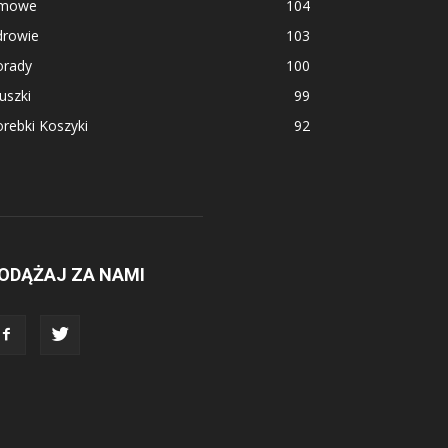
imowe
104
drowie
103
orady
100
uszki
99
rebki Koszyki
92
ODĄŻAJ ZA NAMI