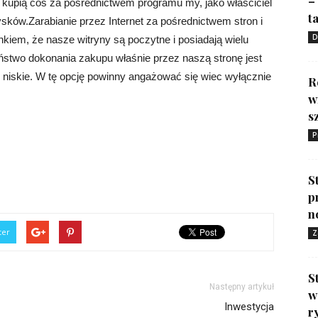
–
y kupią coś za pośrednictwem programu my, jako właściciel
ta
ków.Zarabianie przez Internet za pośrednictwem stron i
D
iem, że nasze witryny są poczytne i posiadają wielu
eństwo dokonania zakupu właśnie przez naszą stronę jest
o niskie. W tę opcję powinny angażować się wiec wyłącznie
R
w
s
P
S
p
n
ter
Z
S
Następny artykuł
w
Inwestycja
r