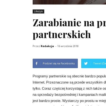
Lifestyle
Zarabianie na 
partnerskich
Przez
Redakcja
-
16 września 2018
Podziel się na Facebooku
Tweet (Ćw
Programy partnerskie są obecnie bardzo popula
Internet. Przeznaczone są przede wszystkim dl
tylko. Coraz częściej korzystają z nich także 
na sprzedaży bezpośredniej i kampaniach mailin
jest bardzo proste. Wystarczy po prostu w mi