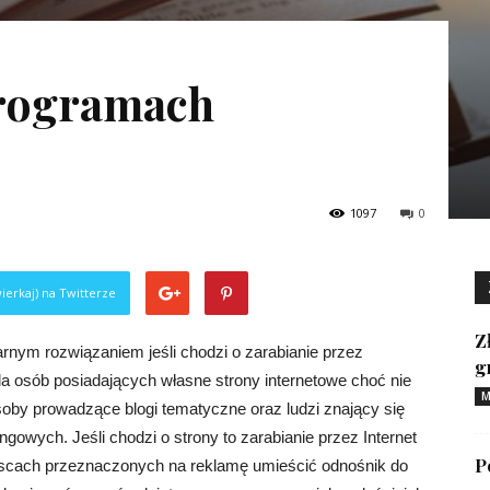
programach
1097
0
ierkaj) na Twitterze
Z
rnym rozwiązaniem jeśli chodzi o zarabianie przez
g
a osób posiadających własne strony internetowe choć nie
M
osoby prowadzące blogi tematyczne oraz ludzi znający się
gowych. Jeśli chodzi o strony to zarabianie przez Internet
P
ejscach przeznaczonych na reklamę umieścić odnośnik do