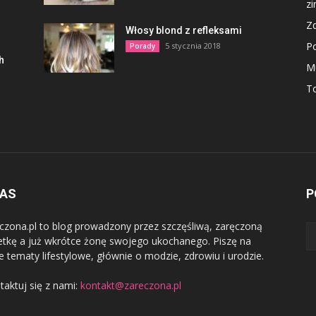
z
Z
Włosy blond z refleksami
P
5 stycznia 2018
Porady
h
M
To
NAS
P
czona.pl to blog prowadzony przez szczęśliwą, zaręczoną
etkę a już wkrótce żonę swojego ukochanego. Piszę na
e tematy lifestylowe, głównie o modzie, zdrowiu i urodzie.
taktuj się z nami:
kontakt@zareczona.pl