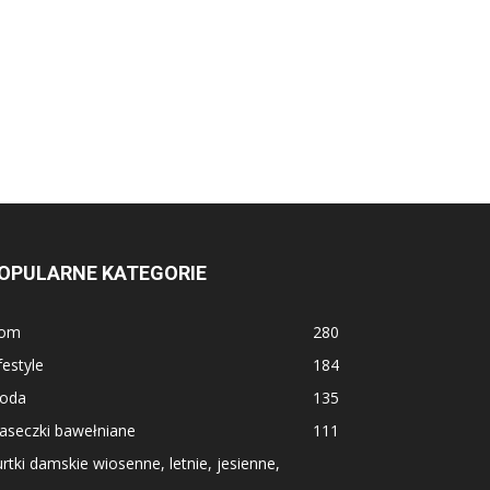
OPULARNE KATEGORIE
om
280
festyle
184
oda
135
aseczki bawełniane
111
rtki damskie wiosenne, letnie, jesienne,