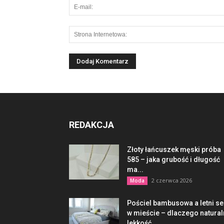
REDAKCJA
Złoty łańcuszek męski próba
585 – jaka grubość i długość
ma...
2 czerwca 2026
Moda
Pościel bambusowa a letni s
w mieście – dlaczego natura
lekkość...