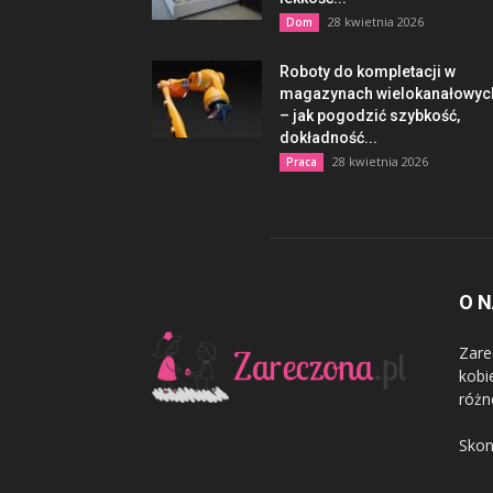
28 kwietnia 2026
Dom
Roboty do kompletacji w
magazynach wielokanałowyc
– jak pogodzić szybkość,
dokładność...
28 kwietnia 2026
Praca
O 
Zare
kobi
różn
Skon