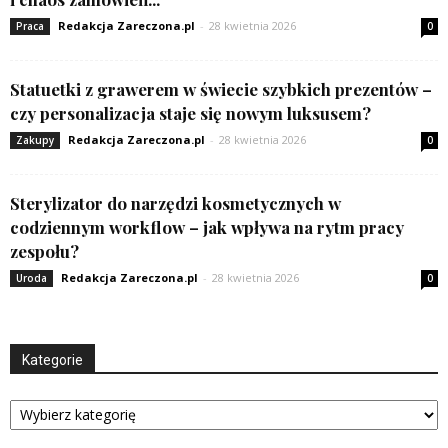
Redakcja Zareczona.pl
-
28 kwietnia 2026
Praca
0
Statuetki z grawerem w świecie szybkich prezentów –
czy personalizacja staje się nowym luksusem?
Redakcja Zareczona.pl
-
28 kwietnia 2026
Zakupy
0
Sterylizator do narzędzi kosmetycznych w
codziennym workflow – jak wpływa na rytm pracy
zespołu?
Redakcja Zareczona.pl
-
28 kwietnia 2026
Uroda
0
Kategorie
Kategorie