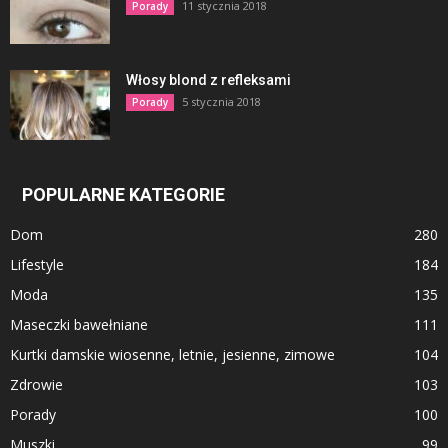
11 stycznia 2018
Porady
Włosy blond z refleksami
5 stycznia 2018
Porady
POPULARNE KATEGORIE
Dom
280
Lifestyle
184
Moda
135
Maseczki bawełniane
111
Kurtki damskie wiosenne, letnie, jesienne, zimowe
104
Zdrowie
103
Porady
100
Muszki
99