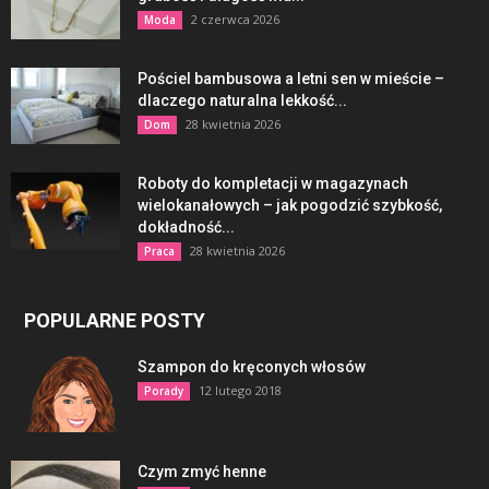
2 czerwca 2026
Moda
Pościel bambusowa a letni sen w mieście –
dlaczego naturalna lekkość...
28 kwietnia 2026
Dom
Roboty do kompletacji w magazynach
wielokanałowych – jak pogodzić szybkość,
dokładność...
28 kwietnia 2026
Praca
POPULARNE POSTY
Szampon do kręconych włosów
12 lutego 2018
Porady
Czym zmyć henne