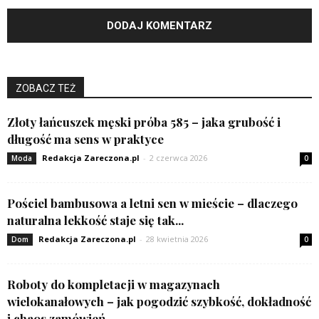
ZOBACZ TEŻ
Złoty łańcuszek męski próba 585 – jaka grubość i
długość ma sens w praktyce
Redakcja Zareczona.pl
-
2 czerwca 2026
Moda
0
Pościel bambusowa a letni sen w mieście – dlaczego
naturalna lekkość staje się tak...
Redakcja Zareczona.pl
-
28 kwietnia 2026
Dom
0
Roboty do kompletacji w magazynach
wielokanałowych – jak pogodzić szybkość, dokładność
i chaos zamówień...