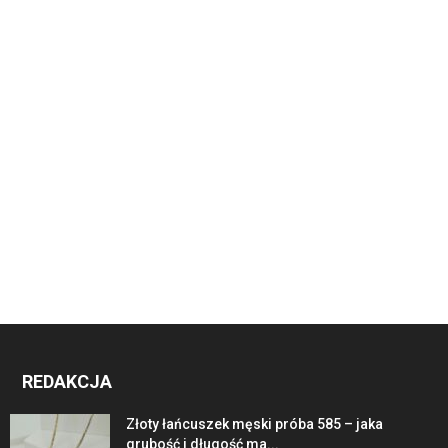
REDAKCJA
Złoty łańcuszek męski próba 585 – jaka
grubość i długość ma...