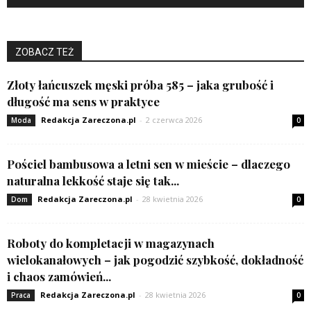
ZOBACZ TEŻ
Złoty łańcuszek męski próba 585 – jaka grubość i
długość ma sens w praktyce
Redakcja Zareczona.pl
-
2 czerwca 2026
Moda
0
Pościel bambusowa a letni sen w mieście – dlaczego
naturalna lekkość staje się tak...
Redakcja Zareczona.pl
-
28 kwietnia 2026
Dom
0
Roboty do kompletacji w magazynach
wielokanałowych – jak pogodzić szybkość, dokładność
i chaos zamówień...
Redakcja Zareczona.pl
-
28 kwietnia 2026
Praca
0