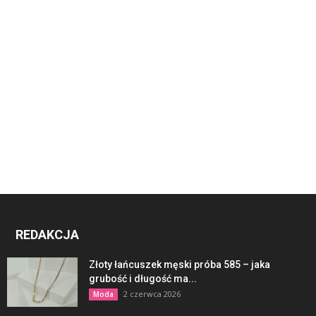
REDAKCJA
Złoty łańcuszek męski próba 585 – jaka
grubość i długość ma...
2 czerwca 2026
Moda