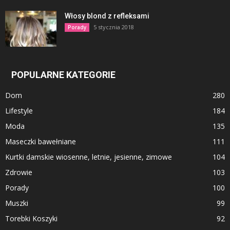
Włosy blond z refleksami
5 stycznia 2018
Porady
POPULARNE KATEGORIE
Dom
280
Lifestyle
184
Moda
135
Maseczki bawełniane
111
Kurtki damskie wiosenne, letnie, jesienne, zimowe
104
Zdrowie
103
Porady
100
Muszki
99
Torebki Koszyki
92