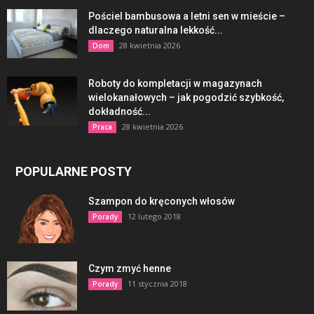
Pościel bambusowa a letni sen w mieście –
dlaczego naturalna lekkość...
28 kwietnia 2026
Dom
Roboty do kompletacji w magazynach
wielokanałowych – jak pogodzić szybkość,
dokładność...
28 kwietnia 2026
Praca
POPULARNE POSTY
Szampon do kręconych włosów
12 lutego 2018
Porady
Czym zmyć henne
11 stycznia 2018
Porady