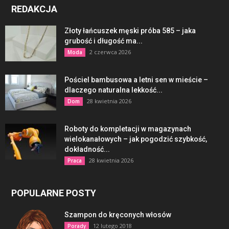
REDAKCJA
Złoty łańcuszek męski próba 585 – jaka
grubość i długość ma...
2 czerwca 2026
Moda
Pościel bambusowa a letni sen w mieście –
dlaczego naturalna lekkość...
28 kwietnia 2026
Dom
Roboty do kompletacji w magazynach
wielokanałowych – jak pogodzić szybkość,
dokładność...
28 kwietnia 2026
Praca
POPULARNE POSTY
Szampon do kręconych włosów
12 lutego 2018
Porady