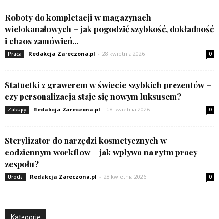
Roboty do kompletacji w magazynach
wielokanałowych – jak pogodzić szybkość, dokładność
i chaos zamówień...
Redakcja Zareczona.pl
-
28 kwietnia 2026
Praca
0
Statuetki z grawerem w świecie szybkich prezentów –
czy personalizacja staje się nowym luksusem?
Redakcja Zareczona.pl
-
28 kwietnia 2026
Zakupy
0
Sterylizator do narzędzi kosmetycznych w
codziennym workflow – jak wpływa na rytm pracy
zespołu?
Redakcja Zareczona.pl
-
28 kwietnia 2026
Uroda
0
Kategorie