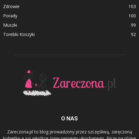
Zdrowie
103
Porady
100
Muszki
99
Torebki Koszyki
92
O NAS
Zareczona.pl to blog prowadzony przez szczęśliwą, zaręczoną
kobietkę a już wkrótce żonę swojego ukochanego. Piszę na różne