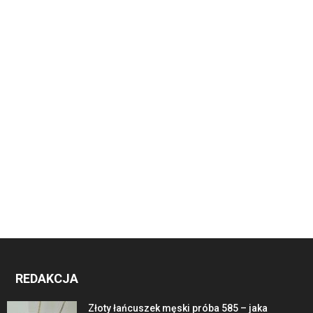
REDAKCJA
Złoty łańcuszek męski próba 585 – jaka