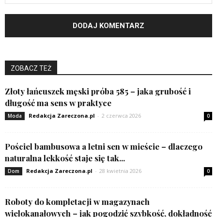
ZOBACZ TEŻ
Złoty łańcuszek męski próba 585 – jaka grubość i
długość ma sens w praktyce
Redakcja Zareczona.pl
-
2 czerwca 2026
Moda
0
Pościel bambusowa a letni sen w mieście – dlaczego
naturalna lekkość staje się tak...
Redakcja Zareczona.pl
-
28 kwietnia 2026
Dom
0
Roboty do kompletacji w magazynach
wielokanałowych – jak pogodzić szybkość, dokładność