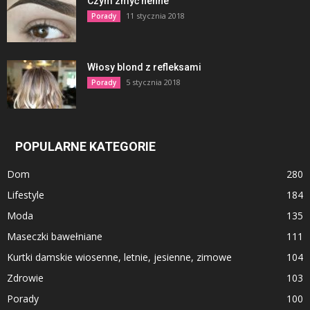
Czym zmyć henne
11 stycznia 2018
Porady
Włosy blond z refleksami
5 stycznia 2018
Porady
POPULARNE KATEGORIE
Dom
280
Lifestyle
184
Moda
135
Maseczki bawełniane
111
Kurtki damskie wiosenne, letnie, jesienne, zimowe
104
Zdrowie
103
Porady
100