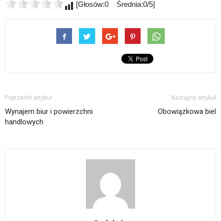
[Głosów:0 Średnia:0/5]
Poprzedni artykuł
Następny artykuł
Wynajem biur i powierzchni
Obowiązkowa biel
handlowych