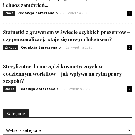
i chaos zamówień...
Redakcja Zareczona.pl
-
28 kwietnia 2026
Praca
0
Statuetki z grawerem w świecie szybkich prezentów –
czy personalizacja staje się nowym luksusem?
Redakcja Zareczona.pl
-
28 kwietnia 2026
Zakupy
0
Sterylizator do narzędzi kosmetycznych w
codziennym workflow – jak wpływa na rytm pracy
zespołu?
Redakcja Zareczona.pl
-
28 kwietnia 2026
Uroda
0
Kategorie
Kategorie