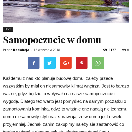
Dom
Samopoczucie w domu
Przez
Redakcja
-
16 września 2018
1177
0
Każdemu z nas kto planuje budowę domu, zależy przede
wszystkim by miał on niesamowity klimat wnętrza. Jest to bardzo
ważne, gdyż będzie to wpływało na nasze samopoczucie i
wygodę. Dlatego też warto jest pomyśleć na samym początku o
zamontowaniu kominka, gdyż to właśnie one nadają nie jednemu
domu niesamowity styl oraz sprawiają, ze w domu jest o wiele
przyjemniej. Jednak zanim zakupimy należy się zastanowić co
trzeba wybrać z danego pakietu ofertowego danej firmy