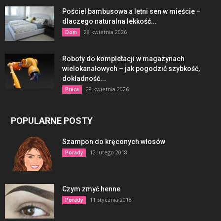
Pościel bambusowa a letni sen w mieście –
dlaczego naturalna lekkość...
28 kwietnia 2026
Dom
Roboty do kompletacji w magazynach
wielokanałowych – jak pogodzić szybkość,
dokładność...
28 kwietnia 2026
Praca
POPULARNE POSTY
Szampon do kręconych włosów
12 lutego 2018
Porady
Czym zmyć henne
11 stycznia 2018
Porady