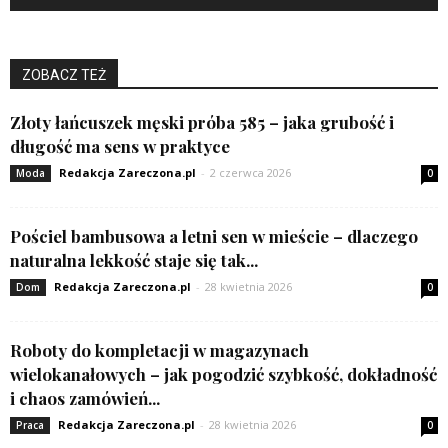
ZOBACZ TEŻ
Złoty łańcuszek męski próba 585 – jaka grubość i
długość ma sens w praktyce
Redakcja Zareczona.pl
-
2 czerwca 2026
Moda
0
Pościel bambusowa a letni sen w mieście – dlaczego
naturalna lekkość staje się tak...
Redakcja Zareczona.pl
-
28 kwietnia 2026
Dom
0
Roboty do kompletacji w magazynach
wielokanałowych – jak pogodzić szybkość, dokładność
i chaos zamówień...
Redakcja Zareczona.pl
-
28 kwietnia 2026
Praca
0