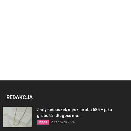
REDAKCJA
Złoty łańcuszek męski próba 585 – jaka
grubość i długość ma...
2 czerwca 2026
Moda