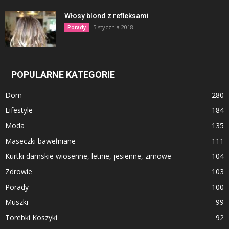
Włosy blond z refleksami
5 stycznia 2018
Porady
POPULARNE KATEGORIE
Dom
280
Lifestyle
184
Moda
135
Maseczki bawełniane
111
Kurtki damskie wiosenne, letnie, jesienne, zimowe
104
Zdrowie
103
Porady
100
Muszki
99
Torebki Koszyki
92