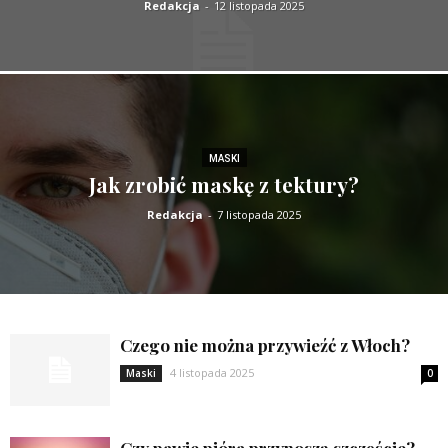
Redakcja
-
12 listopada 2025
MASKI
Jak zrobić maskę z tektury?
Redakcja
-
7 listopada 2025
Czego nie można przywieźć z Włoch?
4 listopada 2025
Maski
0
Czy pawie pióra przynoszą szczęście?