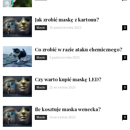
Jak zrobić maskę z kartonu?
10 października 2025
Maski
0
Co zrobić w razie ataku chemicznego?
5 października 2025
Maski
0
Czy warto kupić maskę LED?
22 września 2025
Maski
0
Ile kosztuje maska wenecka?
16 września 2025
Maski
0