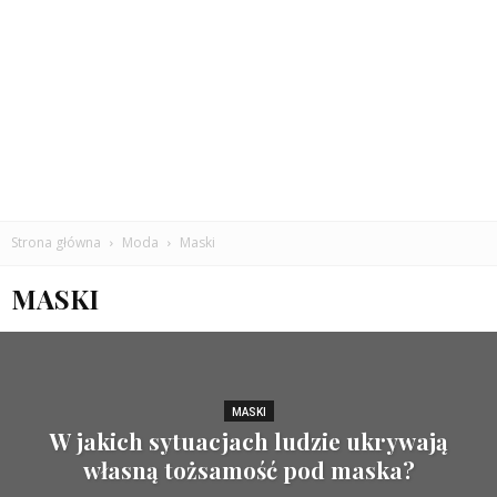
Strona główna
Moda
Maski
MASKI
MASKI
W jakich sytuacjach ludzie ukrywają
własną tożsamość pod maska?