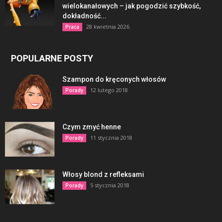
wielokanałowych – jak pogodzić szybkość,
dokładność...
28 kwietnia 2026
Praca
POPULARNE POSTY
Szampon do kręconych włosów
12 lutego 2018
Porady
Czym zmyć henne
11 stycznia 2018
Porady
Włosy blond z refleksami
5 stycznia 2018
Porady