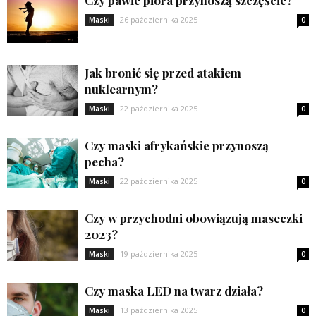
26 października 2025
Maski
0
Jak bronić się przed atakiem
nuklearnym?
22 października 2025
Maski
0
Czy maski afrykańskie przynoszą
pecha?
22 października 2025
Maski
0
Czy w przychodni obowiązują maseczki
2023?
19 października 2025
Maski
0
Czy maska LED na twarz działa?
13 października 2025
Maski
0