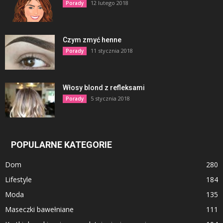
12 lutego 2018
Porady
Czym zmyć henne
11 stycznia 2018
Porady
Włosy blond z refleksami
5 stycznia 2018
Porady
POPULARNE KATEGORIE
Dom
280
Lifestyle
184
Moda
135
Maseczki bawełniane
111