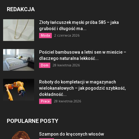
REDAKCJA
Złoty łańcuszek męski próba 585 – jaka
grubość i długość ma...
2 czerwca 2026
Moda
Pościel bambusowa a letni sen w mieście –
dlaczego naturalna lekkość...
28 kwietnia 2026
Dom
Roboty do kompletacji w magazynach
wielokanałowych – jak pogodzić szybkość,
dokładność...
28 kwietnia 2026
Praca
POPULARNE POSTY
Szampon do kręconych włosów