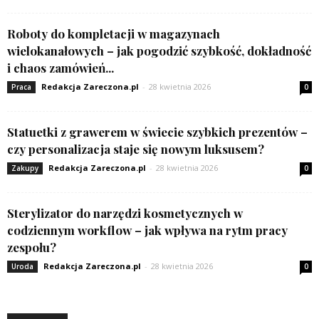
Roboty do kompletacji w magazynach
wielokanałowych – jak pogodzić szybkość, dokładność
i chaos zamówień...
Redakcja Zareczona.pl
-
28 kwietnia 2026
Praca
0
Statuetki z grawerem w świecie szybkich prezentów –
czy personalizacja staje się nowym luksusem?
Redakcja Zareczona.pl
-
28 kwietnia 2026
Zakupy
0
Sterylizator do narzędzi kosmetycznych w
codziennym workflow – jak wpływa na rytm pracy
zespołu?
Redakcja Zareczona.pl
-
28 kwietnia 2026
Uroda
0