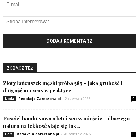
ZOBACZ TEŻ
Złoty łańcuszek męski próba 585 – jaka grubość i
długość ma sens w praktyce
Redakcja Zareczona.pl
-
2 czerwca 2026
Moda
0
Pościel bambusowa a letni sen w mieście – dlaczego
naturalna lekkość staje się tak...
Redakcja Zareczona.pl
-
28 kwietnia 2026
Dom
0