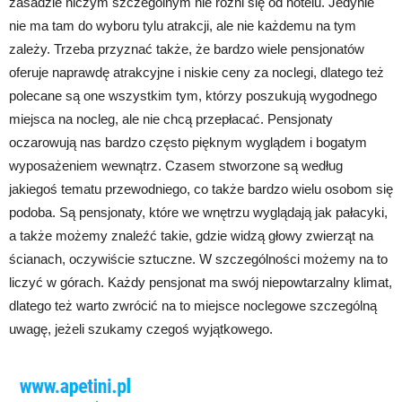
zasadzie niczym szczególnym nie różni się od hotelu. Jedynie
nie ma tam do wyboru tylu atrakcji, ale nie każdemu na tym
zależy. Trzeba przyznać także, że bardzo wiele pensjonatów
oferuje naprawdę atrakcyjne i niskie ceny za noclegi, dlatego też
polecane są one wszystkim tym, którzy poszukują wygodnego
miejsca na nocleg, ale nie chcą przepłacać. Pensjonaty
oczarowują nas bardzo często pięknym wyglądem i bogatym
wyposażeniem wewnątrz. Czasem stworzone są według
jakiegoś tematu przewodniego, co także bardzo wielu osobom się
podoba. Są pensjonaty, które we wnętrzu wyglądają jak pałacyki,
a także możemy znaleźć takie, gdzie widzą głowy zwierząt na
ścianach, oczywiście sztuczne. W szczególności możemy na to
liczyć w górach. Każdy pensjonat ma swój niepowtarzalny klimat,
dlatego też warto zwrócić na to miejsce noclegowe szczególną
uwagę, jeżeli szukamy czegoś wyjątkowego.