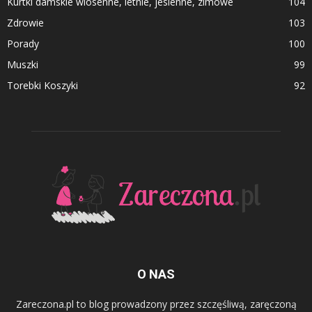
Kurtki damskie wiosenne, letnie, jesienne, zimowe
104
Zdrowie
103
Porady
100
Muszki
99
Torebki Koszyki
92
O NAS
Zareczona.pl to blog prowadzony przez szczęśliwą, zaręczoną