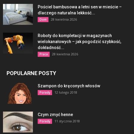
Pościel bambusowa a letni sen w mieście –
dlaczego naturalna lekkość...
28 kwietnia 2026
Dom
Roboty do kompletacji w magazynach
wielokanałowych – jak pogodzić szybkość,
dokładność...
28 kwietnia 2026
Praca
POPULARNE POSTY
Szampon do kręconych włosów
12 lutego 2018
Porady
Czym zmyć henne
11 stycznia 2018
Porady