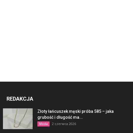
REDAKCJA
Złoty łańcuszek męski próba 585 – jaka
grubość i długość ma...
2 czerwca 2026
Moda