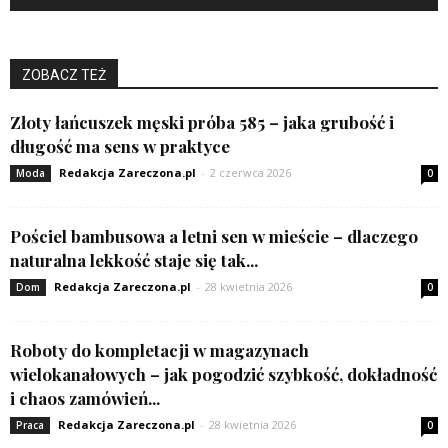
ZOBACZ TEŻ
Złoty łańcuszek męski próba 585 – jaka grubość i
długość ma sens w praktyce
Redakcja Zareczona.pl
-
2 czerwca 2026
Moda
0
Pościel bambusowa a letni sen w mieście – dlaczego
naturalna lekkość staje się tak...
Redakcja Zareczona.pl
-
28 kwietnia 2026
Dom
0
Roboty do kompletacji w magazynach
wielokanałowych – jak pogodzić szybkość, dokładność
i chaos zamówień...
Redakcja Zareczona.pl
-
28 kwietnia 2026
Praca
0