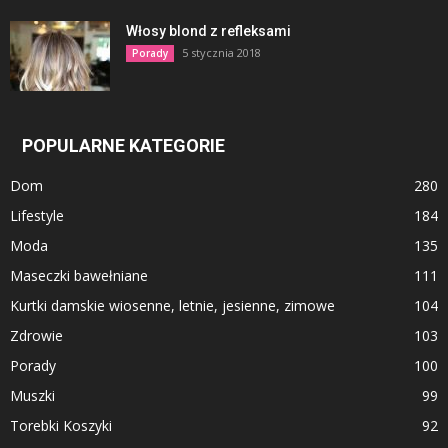
Włosy blond z refleksami
5 stycznia 2018
Porady
POPULARNE KATEGORIE
Dom
280
Lifestyle
184
Moda
135
Maseczki bawełniane
111
Kurtki damskie wiosenne, letnie, jesienne, zimowe
104
Zdrowie
103
Porady
100
Muszki
99
Torebki Koszyki
92