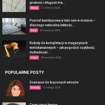
grubość i długość ma...
2 czerwca 2026
Moda
Pościel bambusowa a letni sen w mieście –
dlaczego naturalna lekkość...
28 kwietnia 2026
Dom
Roboty do kompletacji w magazynach
wielokanałowych – jak pogodzić szybkość,
dokładność...
28 kwietnia 2026
Praca
POPULARNE POSTY
Szampon do kręconych włosów
12 lutego 2018
Porady
Czym zmyć henne