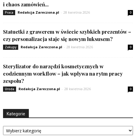
i chaos zamówień...
Redakcja Zareczona.pl
-
28 kwietnia 2026
Praca
0
Statuetki z grawerem w świecie szybkich prezentów –
czy personalizacja staje się nowym luksusem?
Redakcja Zareczona.pl
-
28 kwietnia 2026
Zakupy
0
Sterylizator do narzędzi kosmetycznych w
codziennym workflow – jak wpływa na rytm pracy
zespołu?
Redakcja Zareczona.pl
-
28 kwietnia 2026
Uroda
0
Kategorie
Kategorie