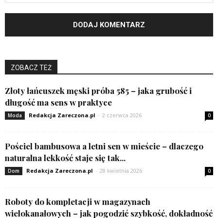
ZOBACZ TEŻ
Złoty łańcuszek męski próba 585 – jaka grubość i
długość ma sens w praktyce
Redakcja Zareczona.pl
-
2 czerwca 2026
Moda
0
Pościel bambusowa a letni sen w mieście – dlaczego
naturalna lekkość staje się tak...
Redakcja Zareczona.pl
-
28 kwietnia 2026
Dom
0
Roboty do kompletacji w magazynach
wielokanałowych – jak pogodzić szybkość, dokładność