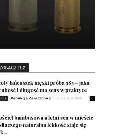
ZOBACZ TEŻ
łoty łańcuszek męski próba 585 – jaka
rubość i długość ma sens w praktyce
Redakcja Zareczona.pl
-
2 czerwca 2026
oda
0
ościel bambusowa a letni sen w mieście
 dlaczego naturalna lekkość staje się
k...