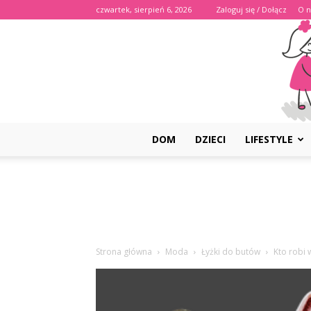
czwartek, sierpień 6, 2026
Zaloguj się / Dołącz
O n
DOM
DZIECI
LIFESTYLE
Strona główna
Moda
Łyżki do butów
Kto robi 