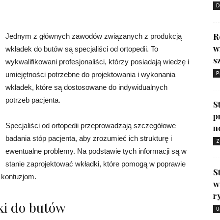
D
R
Jednym z głównych zawodów związanych z produkcją
w
wkładek do butów są specjaliści od ortopedii. To
s
wykwalifikowani profesjonaliści, którzy posiadają wiedzę i
P
umiejętności potrzebne do projektowania i wykonania
wkładek, które są dostosowane do indywidualnych
potrzeb pacjenta.
S
p
Specjaliści od ortopedii przeprowadzają szczegółowe
n
badania stóp pacjenta, aby zrozumieć ich strukturę i
Z
ewentualne problemy. Na podstawie tych informacji są w
stanie zaprojektować wkładki, które pomogą w poprawie
S
 kontuzjom.
w
r
ki do butów
U