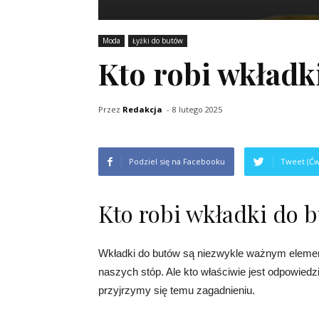
Moda
Łyżki do butów
Kto robi wkładk
Przez
Redakcja
-
8 lutego 2025
Podziel się na Facebooku
Tweet (Ćw
Kto robi wkładki do 
Wkładki do butów są niezwykle ważnym element
naszych stóp. Ale kto właściwie jest odpowied
przyjrzymy się temu zagadnieniu.