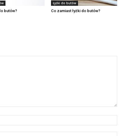
tów
Łyżki do butów
do butów?
Co zamiast łyżki do butów?