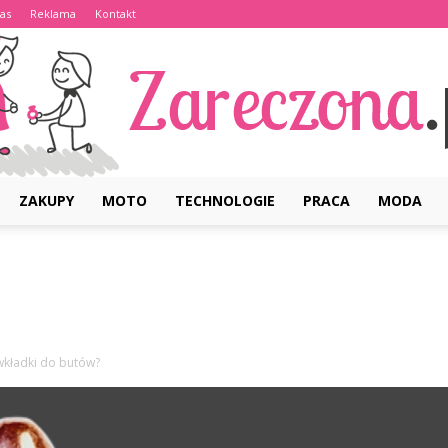
as
Reklama
Kontakt
ZAKUPY
MOTO
TECHNOLOGIE
PRACA
MODA
Zareczona.pl
wkładki do butów?