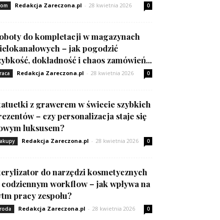
Redakcja Zareczona.pl
-
28 kwietnia 2026
om
0
oboty do kompletacji w magazynach
ielokanałowych – jak pogodzić
zybkość, dokładność i chaos zamówień...
Redakcja Zareczona.pl
-
28 kwietnia 2026
raca
0
tatuetki z grawerem w świecie szybkich
rezentów – czy personalizacja staje się
owym luksusem?
Redakcja Zareczona.pl
-
28 kwietnia 2026
akupy
0
terylizator do narzędzi kosmetycznych
 codziennym workflow – jak wpływa na
ytm pracy zespołu?
Redakcja Zareczona.pl
-
28 kwietnia 2026
roda
0