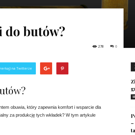
i do butów?
278
0
ierkaj) na Twitterze
Z
butów?
g
M
em obuwia, który zapewnia komfort i wsparcie dla
zialny za produkcję tych wkładek? W tym artykule
P
–
ta