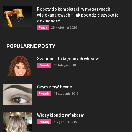
Roboty do kompletacji w magazynach
wielokanałowych – jak pogodzić szybkość,
dokładność...
28 kwietnia 2026
Praca
POPULARNE POSTY
Szampon do kręconych włosów
12 lutego 2018
Porady
Czym zmyć henne
11 stycznia 2018
Porady
Włosy blond z refleksami
5 stycznia 2018
Porady