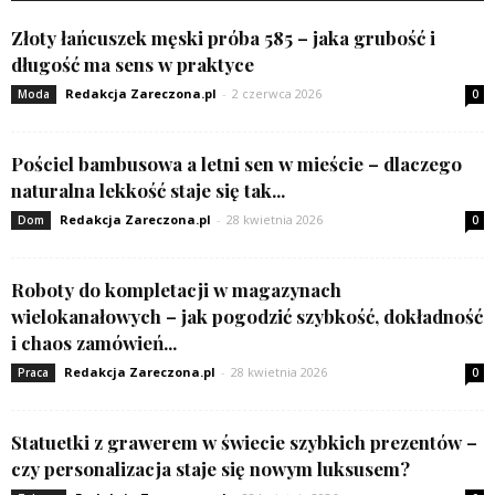
Złoty łańcuszek męski próba 585 – jaka grubość i
długość ma sens w praktyce
Redakcja Zareczona.pl
-
2 czerwca 2026
Moda
0
Pościel bambusowa a letni sen w mieście – dlaczego
naturalna lekkość staje się tak...
Redakcja Zareczona.pl
-
28 kwietnia 2026
Dom
0
Roboty do kompletacji w magazynach
wielokanałowych – jak pogodzić szybkość, dokładność
i chaos zamówień...
Redakcja Zareczona.pl
-
28 kwietnia 2026
Praca
0
Statuetki z grawerem w świecie szybkich prezentów –
czy personalizacja staje się nowym luksusem?