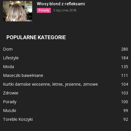
Włosy blond z refleksami
5 stycznia 2018
Porady
POPULARNE KATEGORIE
Dom
280
Lifestyle
184
Moda
135
Maseczki bawełniane
111
Kurtki damskie wiosenne, letnie, jesienne, zimowe
104
Zdrowie
103
Porady
100
Muszki
99
Torebki Koszyki
92