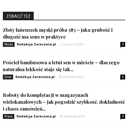
ZOBACZ TEŻ
Złoty łańcuszek męski próba 585 – jaka grubość i
długość ma sens w praktyce
Redakcja Zareczona.pl
-
2 czerwca 2026
Moda
0
Pościel bambusowa a letni sen w mieście – dlaczego
naturalna lekkość staje się tak...
Redakcja Zareczona.pl
-
28 kwietnia 2026
Dom
0
Roboty do kompletacji w magazynach
wielokanałowych – jak pogodzić szybkość, dokładność
i chaos zamówień...
Redakcja Zareczona.pl
-
28 kwietnia 2026
Praca
0