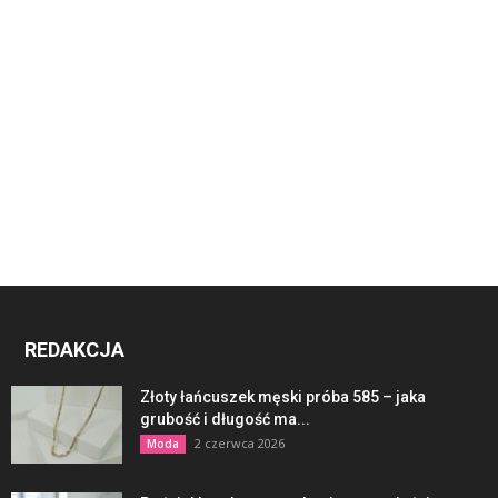
REDAKCJA
Złoty łańcuszek męski próba 585 – jaka
grubość i długość ma...
2 czerwca 2026
Moda