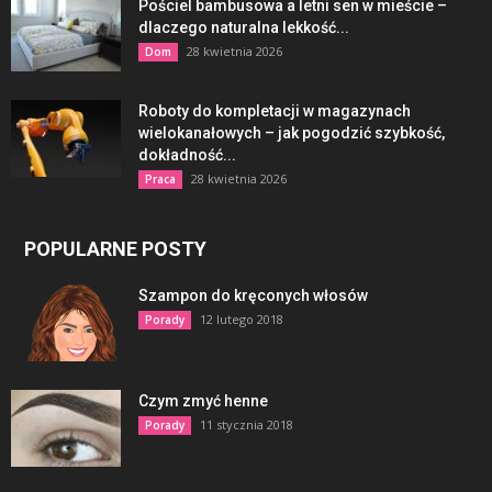
Pościel bambusowa a letni sen w mieście –
dlaczego naturalna lekkość...
28 kwietnia 2026
Dom
Roboty do kompletacji w magazynach
wielokanałowych – jak pogodzić szybkość,
dokładność...
28 kwietnia 2026
Praca
POPULARNE POSTY
Szampon do kręconych włosów
12 lutego 2018
Porady
Czym zmyć henne
11 stycznia 2018
Porady