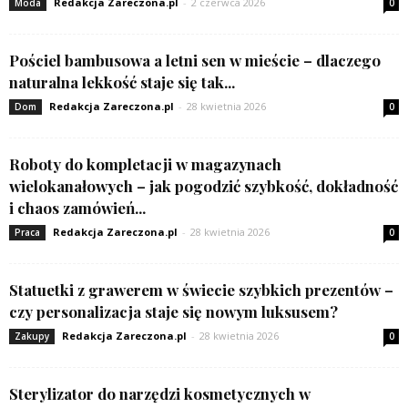
Redakcja Zareczona.pl
-
2 czerwca 2026
Moda
0
Pościel bambusowa a letni sen w mieście – dlaczego
naturalna lekkość staje się tak...
Redakcja Zareczona.pl
-
28 kwietnia 2026
Dom
0
Roboty do kompletacji w magazynach
wielokanałowych – jak pogodzić szybkość, dokładność
i chaos zamówień...
Redakcja Zareczona.pl
-
28 kwietnia 2026
Praca
0
Statuetki z grawerem w świecie szybkich prezentów –
czy personalizacja staje się nowym luksusem?
Redakcja Zareczona.pl
-
28 kwietnia 2026
Zakupy
0
Sterylizator do narzędzi kosmetycznych w