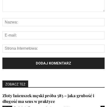
ZOBACZ TEŻ
Złoty łańcuszek męski próba 585 – jaka grubość i
długość ma sens w praktyce