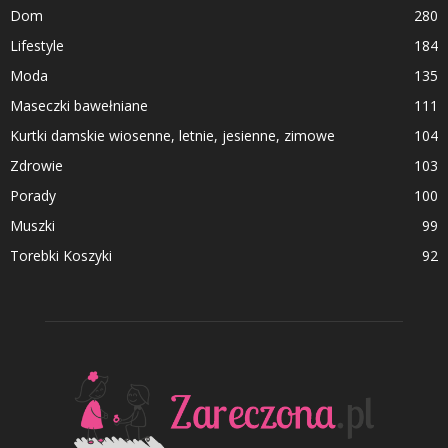
Dom
280
Lifestyle
184
Moda
135
Maseczki bawełniane
111
Kurtki damskie wiosenne, letnie, jesienne, zimowe
104
Zdrowie
103
Porady
100
Muszki
99
Torebki Koszyki
92