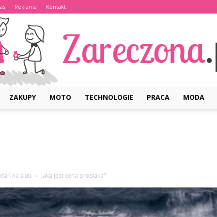
as
Reklama
Kontakt
ZAKUPY
MOTO
TECHNOLOGIE
PRACA
MODA
Zareczona.pl
 dań na ślub
Jaka jest cena prosiaka?