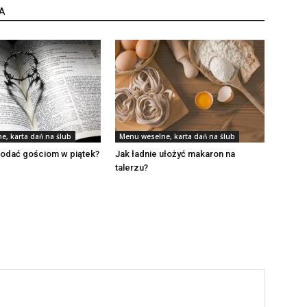
A
e, karta dań na ślub
Menu weselne, karta dań na ślub
odać gościom w piątek?
Jak ładnie ułożyć makaron na
talerzu?