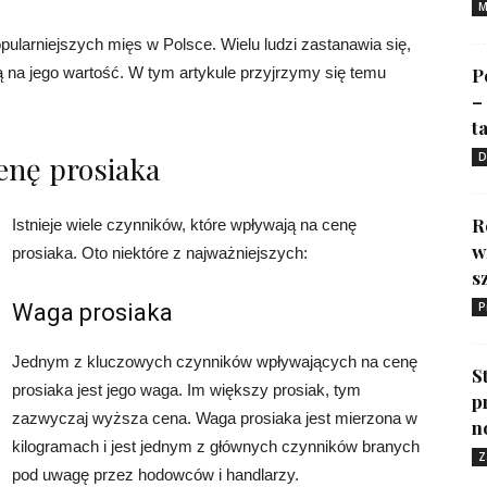
M
opularniejszych mięs w Polsce. Wielu ludzi zastanawia się,
ją na jego wartość. W tym artykule przyjrzymy się temu
P
–
ta
enę prosiaka
D
R
Istnieje wiele czynników, które wpływają na cenę
w
prosiaka. Oto niektóre z najważniejszych:
s
Waga prosiaka
P
Jednym z kluczowych czynników wpływających na cenę
S
prosiaka jest jego waga. Im większy prosiak, tym
p
zazwyczaj wyższa cena. Waga prosiaka jest mierzona w
n
kilogramach i jest jednym z głównych czynników branych
Z
pod uwagę przez hodowców i handlarzy.