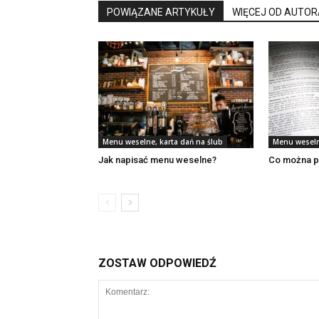
POWIĄZANE ARTYKUŁY
WIĘCEJ OD AUTOR
Menu weselne, karta dań na ślub
Menu weseln
Jak napisać menu weselne?
Co można p
ZOSTAW ODPOWIEDŹ