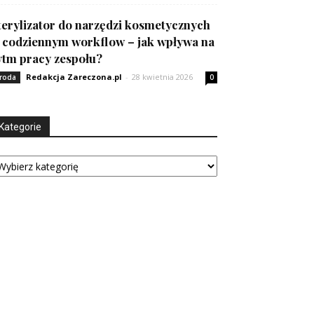
terylizator do narzędzi kosmetycznych
 codziennym workflow – jak wpływa na
ytm pracy zespołu?
Redakcja Zareczona.pl
-
28 kwietnia 2026
roda
0
Kategorie
tegorie