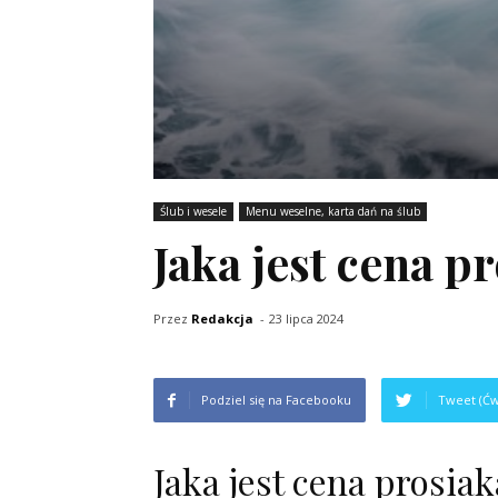
Ślub i wesele
Menu weselne, karta dań na ślub
Jaka jest cena p
Przez
Redakcja
-
23 lipca 2024
Podziel się na Facebooku
Tweet (Ćw
Jaka jest cena prosiak