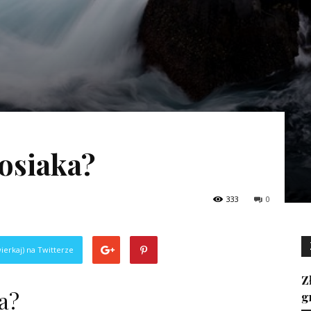
rosiaka?
333
0
ierkaj) na Twitterze
Z
a?
g