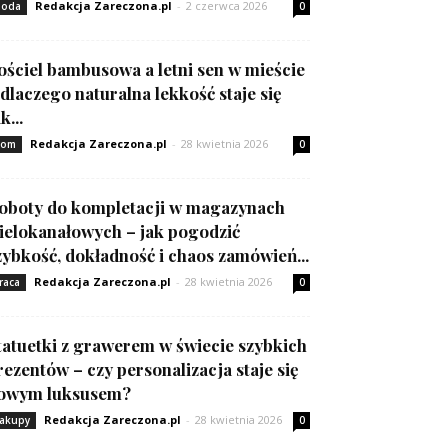
Redakcja Zareczona.pl
-
2 czerwca 2026
oda
0
ościel bambusowa a letni sen w mieście
 dlaczego naturalna lekkość staje się
k...
Redakcja Zareczona.pl
-
28 kwietnia 2026
om
0
oboty do kompletacji w magazynach
ielokanałowych – jak pogodzić
zybkość, dokładność i chaos zamówień...
Redakcja Zareczona.pl
-
28 kwietnia 2026
raca
0
tatuetki z grawerem w świecie szybkich
rezentów – czy personalizacja staje się
owym luksusem?
Redakcja Zareczona.pl
-
28 kwietnia 2026
akupy
0