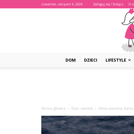
czwartek, sierpień 6, 2026
Zaloguj się / Dołącz
O n
DOM
DZIECI
LIFESTYLE
Strona główna
Ślub i wesele
Menu weselne, karta