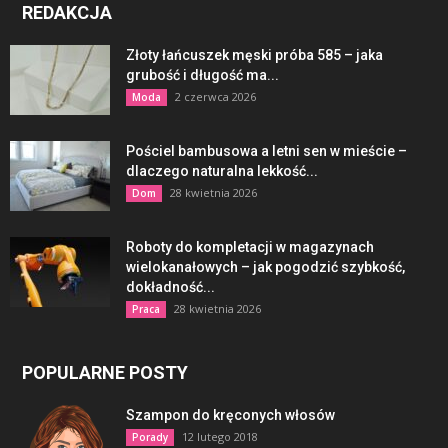
REDAKCJA
Złoty łańcuszek męski próba 585 – jaka
grubość i długość ma...
2 czerwca 2026
Moda
Pościel bambusowa a letni sen w mieście –
dlaczego naturalna lekkość...
28 kwietnia 2026
Dom
Roboty do kompletacji w magazynach
wielokanałowych – jak pogodzić szybkość,
dokładność...
28 kwietnia 2026
Praca
POPULARNE POSTY
Szampon do kręconych włosów
12 lutego 2018
Porady