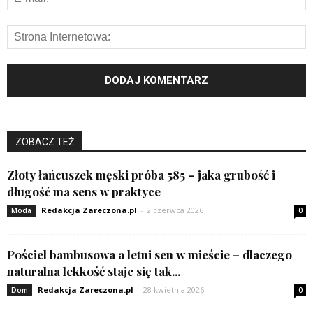
ZOBACZ TEŻ
Złoty łańcuszek męski próba 585 – jaka grubość i
długość ma sens w praktyce
Redakcja Zareczona.pl
-
2 czerwca 2026
Moda
0
Pościel bambusowa a letni sen w mieście – dlaczego
naturalna lekkość staje się tak...
Redakcja Zareczona.pl
-
28 kwietnia 2026
Dom
0