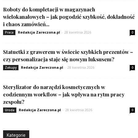
Roboty do kompletacji w magazynach
wielokanałowych – jak pogodzić szybkość, dokładność
i chaos zamówień...
Redakcja Zareczona.pl
-
28 kwietnia 2026
Praca
0
Statuetki z grawerem w świecie szybkich prezentów –
czy personalizacja staje się nowym luksusem?
Redakcja Zareczona.pl
-
28 kwietnia 2026
Zakupy
0
Sterylizator do narzędzi kosmetycznych w
codziennym workflow – jak wpływa na rytm pracy
zespołu?
Redakcja Zareczona.pl
-
28 kwietnia 2026
Uroda
0
Kategorie