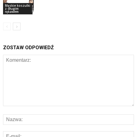
Męskie koszulki
z długim
rękawem
ZOSTAW ODPOWIEDŹ