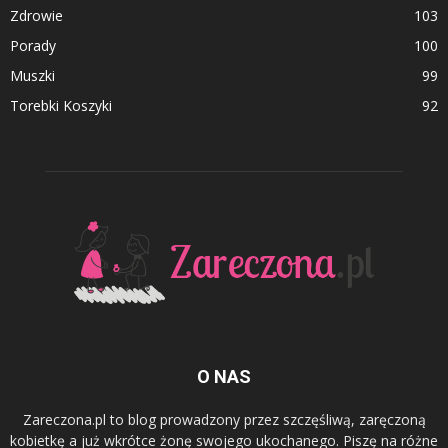
Zdrowie
103
Porady
100
Muszki
99
Torebki Koszyki
92
O NAS
Zareczona.pl to blog prowadzony przez szczęśliwą, zaręczoną
kobietkę a już wkrótce żonę swojego ukochanego. Piszę na różne