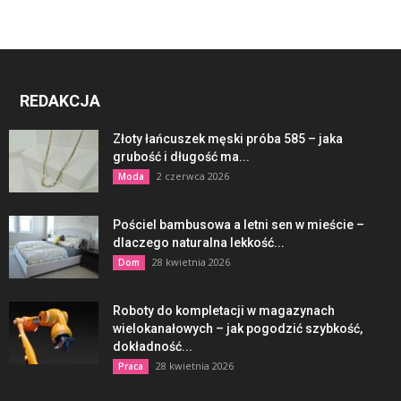
REDAKCJA
Złoty łańcuszek męski próba 585 – jaka
grubość i długość ma...
2 czerwca 2026
Moda
Pościel bambusowa a letni sen w mieście –
dlaczego naturalna lekkość...
28 kwietnia 2026
Dom
Roboty do kompletacji w magazynach
wielokanałowych – jak pogodzić szybkość,
dokładność...
28 kwietnia 2026
Praca