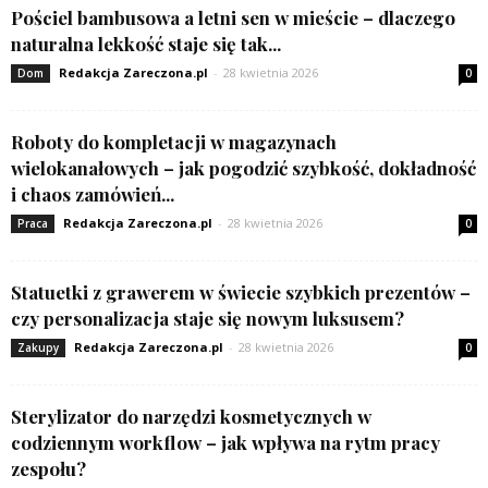
Pościel bambusowa a letni sen w mieście – dlaczego
naturalna lekkość staje się tak...
Redakcja Zareczona.pl
-
28 kwietnia 2026
Dom
0
Roboty do kompletacji w magazynach
wielokanałowych – jak pogodzić szybkość, dokładność
i chaos zamówień...
Redakcja Zareczona.pl
-
28 kwietnia 2026
Praca
0
Statuetki z grawerem w świecie szybkich prezentów –
czy personalizacja staje się nowym luksusem?
Redakcja Zareczona.pl
-
28 kwietnia 2026
Zakupy
0
Sterylizator do narzędzi kosmetycznych w
codziennym workflow – jak wpływa na rytm pracy
zespołu?