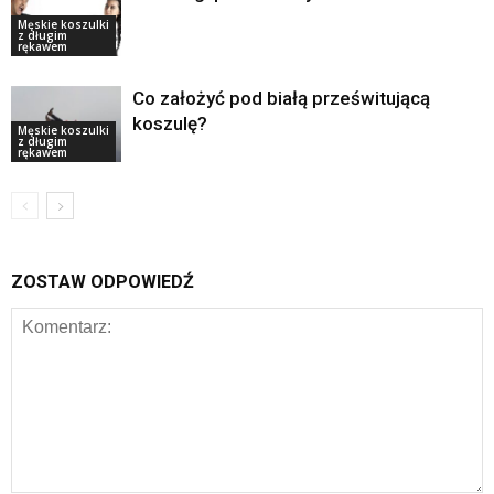
Męskie koszulki
z długim
rękawem
Co założyć pod białą prześwitującą
koszulę?
Męskie koszulki
z długim
rękawem
ZOSTAW ODPOWIEDŹ