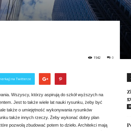
1542
0
ierkaj) na Twitterze
Z
owania. Wszyscy, którzy aspirują do szkół wyższych na
g
ntem. Jest to także wiele lat nauki rysunku, żeby być
M
, ale także o umiejętność wykonywania rysunków
sunku także innych rzeczy. Żeby wykonać dobry plan
P
tóre pozwolą zbudować potem to dzieło. Architekci mają