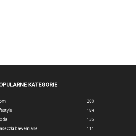
OPULARNE KATEGORIE
om
280
festyle
184
oda
135
aseczki bawełniane
111