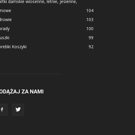
rtki damskie wiosenne, letnie, jesienne,
imowe
104
drowie
103
orady
100
uszki
99
rebki Koszyki
92
ODĄŻAJ ZA NAMI