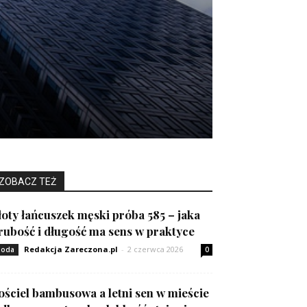
ZOBACZ TEŻ
łoty łańcuszek męski próba 585 – jaka
rubość i długość ma sens w praktyce
Redakcja Zareczona.pl
-
2 czerwca 2026
oda
0
ościel bambusowa a letni sen w mieście