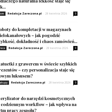
 dlaczego naturalna lekkość staje się
k...
Redakcja Zareczona.pl
-
28 kwietnia 2026
om
0
oboty do kompletacji w magazynach
ielokanałowych – jak pogodzić
zybkość, dokładność i chaos zamówień...
Redakcja Zareczona.pl
-
28 kwietnia 2026
raca
0
tatuetki z grawerem w świecie szybkich
rezentów – czy personalizacja staje się
owym luksusem?
Redakcja Zareczona.pl
-
28 kwietnia 2026
akupy
0
terylizator do narzędzi kosmetycznych
 codziennym workflow – jak wpływa na
ytm pracy zespołu?