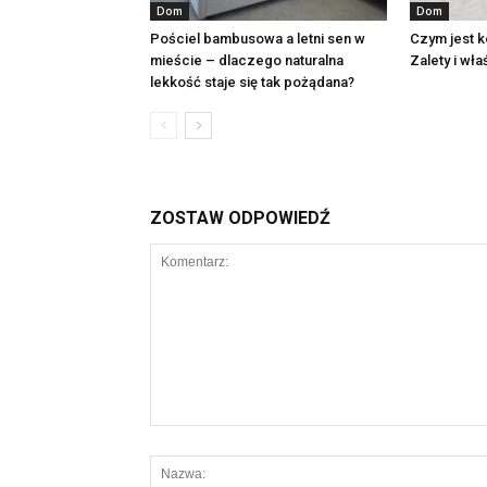
Dom
Dom
Pościel bambusowa a letni sen w
Czym jest 
mieście – dlaczego naturalna
Zalety i wł
lekkość staje się tak pożądana?
ZOSTAW ODPOWIEDŹ