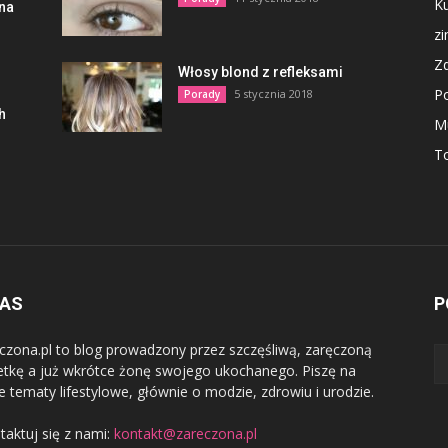
Ku
lna
z
Z
Włosy blond z refleksami
P
5 stycznia 2018
Porady
h
M
To
NAS
P
czona.pl to blog prowadzony przez szczęśliwą, zaręczoną
etkę a już wkrótce żonę swojego ukochanego. Piszę na
e tematy lifestylowe, głównie o modzie, zdrowiu i urodzie.
taktuj się z nami:
kontakt@zareczona.pl