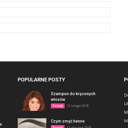
POPULARNE POSTY
P
Szampon do kręconych
D
włosów
Li
12 lutego 2018
Porady
M
M
Czym zmyć henne
en
11 stycznia 2018
Porady