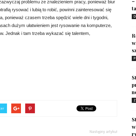
–
ą zazwyczaj problemu ze znalezieniem pracy, ponieważ biur
ta
otrafią rysować i lubią to robić, powinni zainteresować się
D
twa, ponieważ czasem trzeba spędzić wiele dni i tygodni,
zasach dużym ułatwieniem jest rysowanie na komputerze,
. Jednak i tam trzeba wykazać się talentem,
R
w
s
P
S
p
n
Z
ter
S
w
Następny artykuł
r