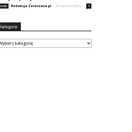
Redakcja Zareczona.pl
-
28 kwietnia 2026
roda
0
Kategorie
tegorie