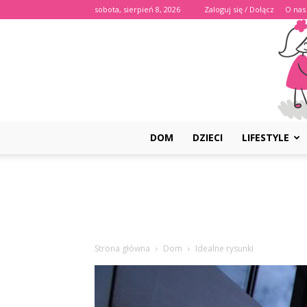
sobota, sierpień 8, 2026
Zaloguj się / Dołącz
O nas
DOM
DZIECI
LIFESTYLE
Strona główna
Dom
Idealne rysunki