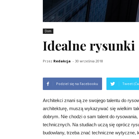
Dom
Idealne rysunki
Przez
Redakcja
-
30 września 2018
Podziel się na Facebooku
Tweet (Ćw
Architekci znani są ze swojego talentu do rys
architekturę, muszą wykazywać się wielkim tale
dobrym. Nie chodzi o sam talent do rysowania
technicznych. Na studiach uczą się oprócz ry
budowlany, trzeba znać techniczne wytyczne, k