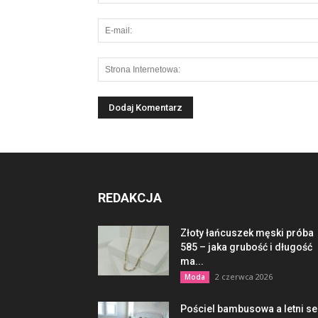
REDAKCJA
Złoty łańcuszek męski próba
585 – jaka grubość i długość
ma...
2 czerwca 2026
Moda
Pościel bambusowa a letni s