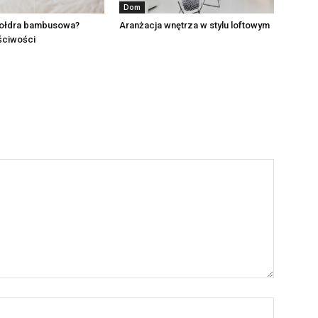
Dom
kołdra bambusowa?
Aranżacja wnętrza w stylu loftowym
aściwości