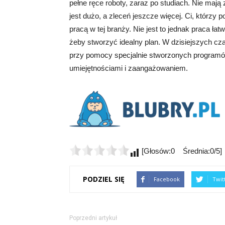
pełne ręce roboty, zaraz po studiach. Nie maj
jest dużo, a zleceń jeszcze więcej. Ci, którzy p
pracą w tej branży. Nie jest to jednak praca ła
żeby stworzyć idealny plan. W dzisiejszych c
przy pomocy specjalnie stworzonych programów
umiejętnościami i zaangażowaniem.
[Głosów:0 Średnia:0/5]
PODZIEL SIĘ
Facebook
Twit
Poprzedni artykuł