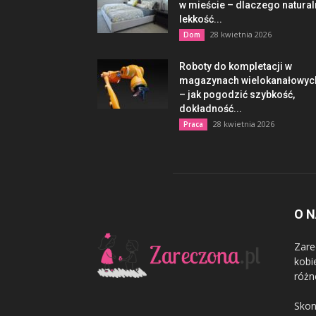
w mieście – dlaczego natura
lekkość...
28 kwietnia 2026
Dom
Roboty do kompletacji w
magazynach wielokanałowyc
– jak pogodzić szybkość,
dokładność...
28 kwietnia 2026
Praca
O 
Zare
kobi
różn
Skon