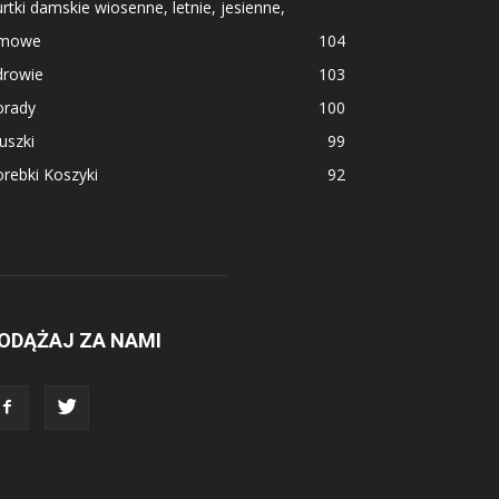
rtki damskie wiosenne, letnie, jesienne,
imowe
104
drowie
103
orady
100
uszki
99
rebki Koszyki
92
ODĄŻAJ ZA NAMI