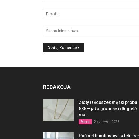
REDAKCJA
Złoty łańcuszek męski próba
585 – jaka grubość i długość
ma...
2 czerwca 2026
Moda
Pościel bambusowa a letni s