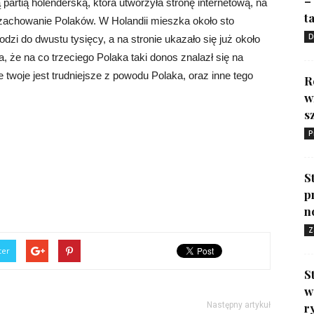
–
 partią holenderską, która utworzyła stronę internetową, na
ta
 zachowanie Polaków. W Holandii mieszka około sto
D
dzi do dwustu tysięcy, a na stronie ukazało się już około
a, że na co trzeciego Polaka taki donos znalazł się na
ie twoje jest trudniejsze z powodu Polaka, oraz inne tego
R
w
s
P
S
p
n
Z
ter
S
w
Następny artykuł
r