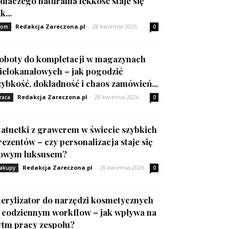
 dlaczego naturalna lekkość staje się
k...
Redakcja Zareczona.pl
-
28 kwietnia 2026
om
0
oboty do kompletacji w magazynach
ielokanałowych – jak pogodzić
zybkość, dokładność i chaos zamówień...
Redakcja Zareczona.pl
-
28 kwietnia 2026
raca
0
tatuetki z grawerem w świecie szybkich
rezentów – czy personalizacja staje się
owym luksusem?
Redakcja Zareczona.pl
-
28 kwietnia 2026
akupy
0
terylizator do narzędzi kosmetycznych
 codziennym workflow – jak wpływa na
ytm pracy zespołu?