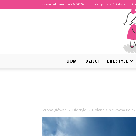
czwartek, sierpień 6, 2026
Zaloguj się / Dołącz
O n
DOM
DZIECI
LIFESTYLE
Strona główna
Lifestyle
Holandia nie kocha Pola