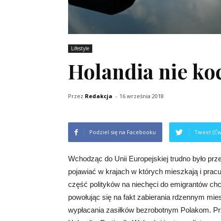
Lifestyle
Holandia nie ko
Przez
Redakcja
-
16 września 2018
Podziel się na Facebooku
Tweet (Ćw
Wchodząc do Unii Europejskiej trudno było przew
pojawiać w krajach w których mieszkają i pracu
część polityków na niechęci do emigrantów chc
powołując się na fakt zabierania rdzennym mi
wypłacania zasiłków bezrobotnym Polakom. Prz