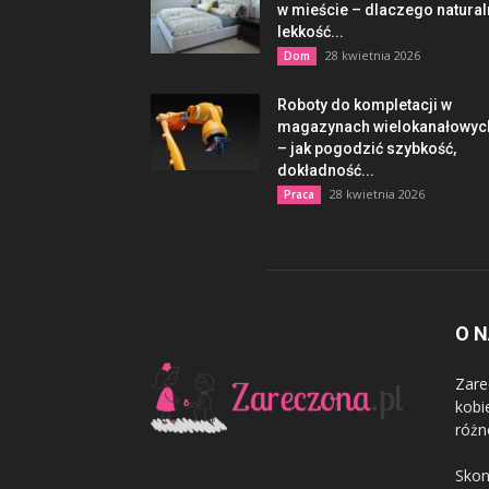
w mieście – dlaczego natura
lekkość...
28 kwietnia 2026
Dom
Roboty do kompletacji w
magazynach wielokanałowyc
– jak pogodzić szybkość,
dokładność...
28 kwietnia 2026
Praca
O 
Zare
kobi
różn
Skon