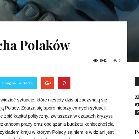
cha Polaków
1042
0
ierkaj) na Twitterze
Z
idzieć sytuacje, które niestety dzisiaj zaczynają się
g
ją Polacy. Zdarza się sporo nieprzyjemnych sytuacji,
M
e zbić kapitał polityczny, zwłaszcza w czasach kryzysu
eszkańcom pracy oraz obciążania budżetu koniecznością
P
ykładem kraju w którym Polacy są niemile widziani jest