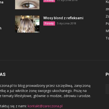
Porady
Ku
lna
z
Z
Włosy blond z refleksami
P
5 stycznia 2018
Porady
h
M
To
NAS
P
czona.pl to blog prowadzony przez szczęśliwą, zaręczoną
etkę a już wkrótce żonę swojego ukochanego. Piszę na
e tematy lifestylowe, głównie o modzie, zdrowiu i urodzie.
taktuj się z nami:
kontakt@zareczona.pl