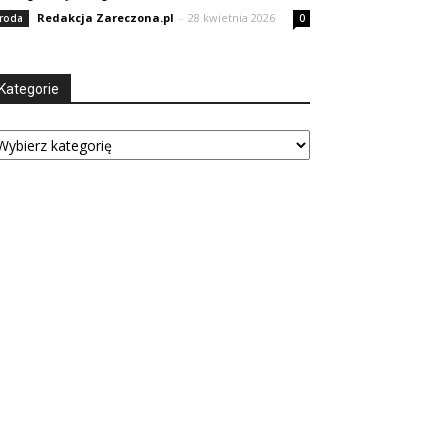
Redakcja Zareczona.pl
-
28 kwietnia 2026
roda
0
Kategorie
tegorie