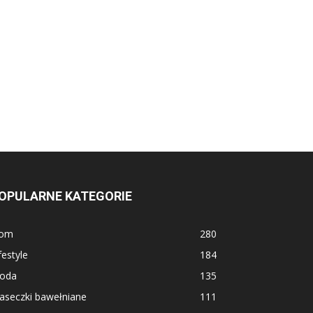
OPULARNE KATEGORIE
om
280
festyle
184
oda
135
aseczki bawełniane
111