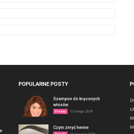
POPULARNE POSTY
P
Szampon do kręconych
D
włosów
Li
12 lutego 2018
Porady
M
M
Czym zmyć henne
en
11 stycznia 2018