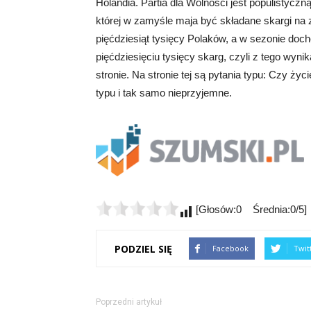
Holandia. Partia dla Wolności jest populistyczną
której w zamyśle maja być składane skargi na
pięćdziesiąt tysięcy Polaków, a w sezonie docho
pięćdziesięciu tysięcy skarg, czyli z tego wynik
stronie. Na stronie tej są pytania typu: Czy życ
typu i tak samo nieprzyjemne.
[Głosów:0 Średnia:0/5]
PODZIEL SIĘ
Facebook
Twit
Poprzedni artykuł