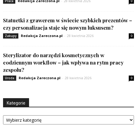
Redakcja Zareczona.pl
-
28 kwietnia 2026
Praca
0
Statuetki z grawerem w świecie szybkich prezentów –
czy personalizacja staje się nowym luksusem?
Redakcja Zareczona.pl
-
28 kwietnia 2026
Zakupy
0
Sterylizator do narzędzi kosmetycznych w
codziennym workflow – jak wpływa na rytm pracy
zespołu?
Redakcja Zareczona.pl
-
28 kwietnia 2026
Uroda
0
Kategorie
Kategorie