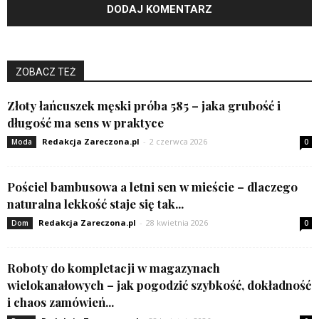
ZOBACZ TEŻ
Złoty łańcuszek męski próba 585 – jaka grubość i
długość ma sens w praktyce
Redakcja Zareczona.pl
-
2 czerwca 2026
Moda
0
Pościel bambusowa a letni sen w mieście – dlaczego
naturalna lekkość staje się tak...
Redakcja Zareczona.pl
-
28 kwietnia 2026
Dom
0
Roboty do kompletacji w magazynach
wielokanałowych – jak pogodzić szybkość, dokładność
i chaos zamówień...