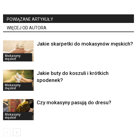
POWIĄZANE ARTYKUŁY
WIĘCEJ OD AUTORA
Jakie skarpetki do mokasynów męskich?
Mokasyny
męskie
Jakie buty do koszuli i krótkich
spodenek?
Mokasyny
męskie
Czy mokasyny pasują do dresu?
Mokasyny
męskie