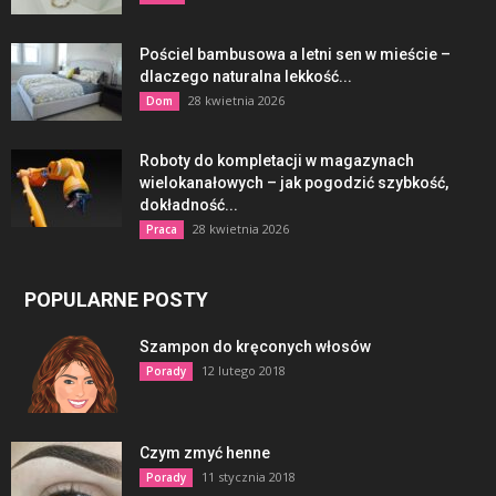
Pościel bambusowa a letni sen w mieście –
dlaczego naturalna lekkość...
28 kwietnia 2026
Dom
Roboty do kompletacji w magazynach
wielokanałowych – jak pogodzić szybkość,
dokładność...
28 kwietnia 2026
Praca
POPULARNE POSTY
Szampon do kręconych włosów
12 lutego 2018
Porady
Czym zmyć henne
11 stycznia 2018
Porady