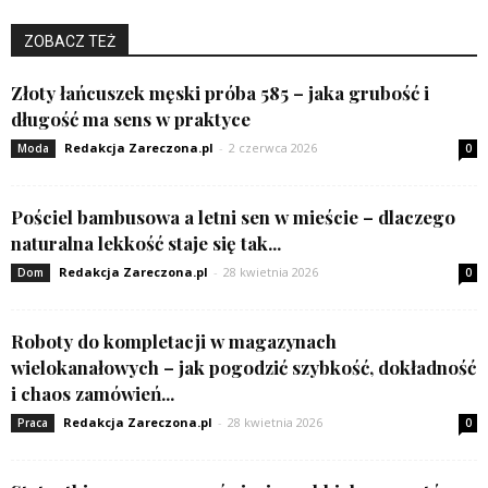
ZOBACZ TEŻ
Złoty łańcuszek męski próba 585 – jaka grubość i
długość ma sens w praktyce
Redakcja Zareczona.pl
-
2 czerwca 2026
Moda
0
Pościel bambusowa a letni sen w mieście – dlaczego
naturalna lekkość staje się tak...
Redakcja Zareczona.pl
-
28 kwietnia 2026
Dom
0
Roboty do kompletacji w magazynach
wielokanałowych – jak pogodzić szybkość, dokładność
i chaos zamówień...
Redakcja Zareczona.pl
-
28 kwietnia 2026
Praca
0