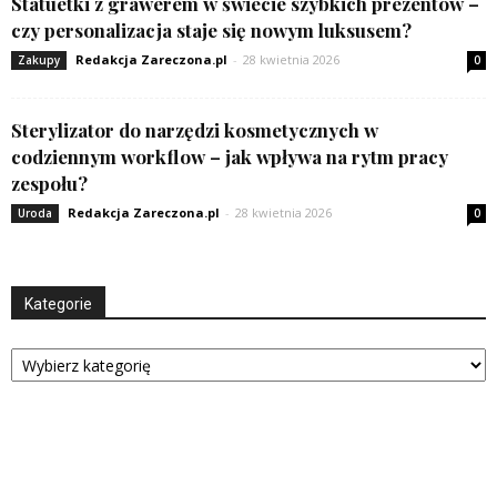
Statuetki z grawerem w świecie szybkich prezentów –
czy personalizacja staje się nowym luksusem?
Redakcja Zareczona.pl
-
28 kwietnia 2026
Zakupy
0
Sterylizator do narzędzi kosmetycznych w
codziennym workflow – jak wpływa na rytm pracy
zespołu?
Redakcja Zareczona.pl
-
28 kwietnia 2026
Uroda
0
Kategorie
Kategorie