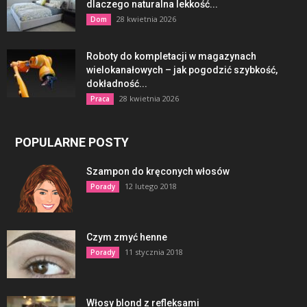
dlaczego naturalna lekkość...
28 kwietnia 2026
Dom
Roboty do kompletacji w magazynach
wielokanałowych – jak pogodzić szybkość,
dokładność...
28 kwietnia 2026
Praca
POPULARNE POSTY
Szampon do kręconych włosów
12 lutego 2018
Porady
Czym zmyć henne
11 stycznia 2018
Porady
Włosy blond z refleksami