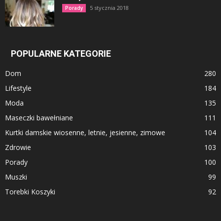
5 stycznia 2018
Porady
POPULARNE KATEGORIE
Dom
280
Lifestyle
184
Moda
135
Maseczki bawełniane
111
Kurtki damskie wiosenne, letnie, jesienne, zimowe
104
Zdrowie
103
Porady
100
Muszki
99
Torebki Koszyki
92