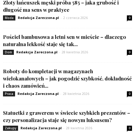
Złoty łańcuszek męski próba 585 – jaka grubość i
długość ma sens w praktyce
Redakcja Zareczona.pl
-
2 czerwca 2026
Moda
0
Pościel bambusowa a letni sen w mieście – dlaczego
naturalna lekkość staje się tak...
Redakcja Zareczona.pl
-
28 kwietnia 2026
Dom
0
Roboty do kompletacji w magazynach
wielokanałowych – jak pogodzić szybkość, dokładność
i chaos zamówień...
Redakcja Zareczona.pl
-
28 kwietnia 2026
Praca
0
Statuetki z grawerem w świecie szybkich prezentów –
czy personalizacja staje się nowym luksusem?
Redakcja Zareczona.pl
-
28 kwietnia 2026
Zakupy
0