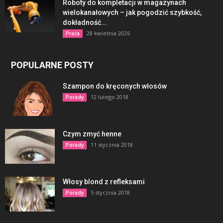
Roboty do kompletacji w magazynach
wielokanałowych – jak pogodzić szybkość,
dokładność...
28 kwietnia 2026
Praca
POPULARNE POSTY
Szampon do kręconych włosów
12 lutego 2018
Porady
Czym zmyć henne
11 stycznia 2018
Porady
Włosy blond z refleksami
5 stycznia 2018
Porady