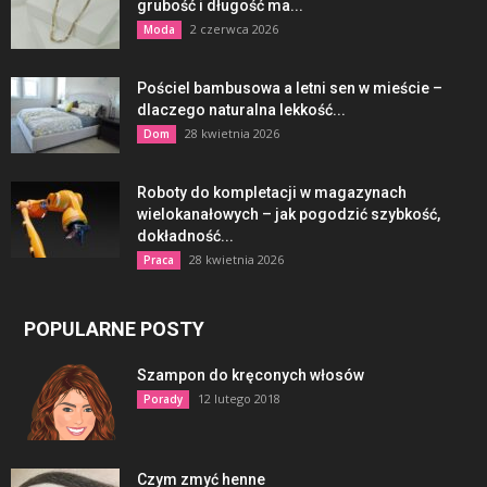
grubość i długość ma...
2 czerwca 2026
Moda
Pościel bambusowa a letni sen w mieście –
dlaczego naturalna lekkość...
28 kwietnia 2026
Dom
Roboty do kompletacji w magazynach
wielokanałowych – jak pogodzić szybkość,
dokładność...
28 kwietnia 2026
Praca
POPULARNE POSTY
Szampon do kręconych włosów
12 lutego 2018
Porady
Czym zmyć henne