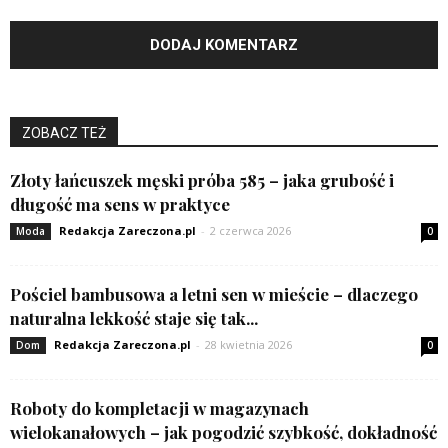
ZOBACZ TEŻ
Złoty łańcuszek męski próba 585 – jaka grubość i
długość ma sens w praktyce
Redakcja Zareczona.pl
-
2 czerwca 2026
Moda
0
Pościel bambusowa a letni sen w mieście – dlaczego
naturalna lekkość staje się tak...
Redakcja Zareczona.pl
-
28 kwietnia 2026
Dom
0
Roboty do kompletacji w magazynach
wielokanałowych – jak pogodzić szybkość, dokładność