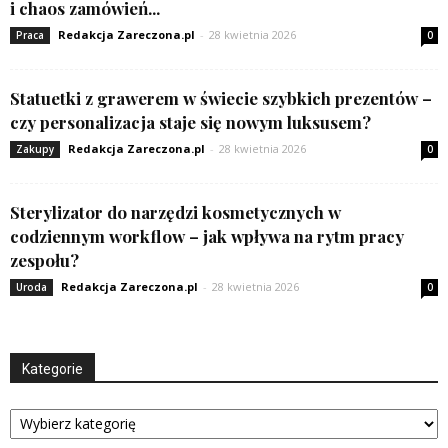
i chaos zamówień...
Redakcja Zareczona.pl
-
28 kwietnia 2026
Praca
0
Statuetki z grawerem w świecie szybkich prezentów –
czy personalizacja staje się nowym luksusem?
Redakcja Zareczona.pl
-
28 kwietnia 2026
Zakupy
0
Sterylizator do narzędzi kosmetycznych w
codziennym workflow – jak wpływa na rytm pracy
zespołu?
Redakcja Zareczona.pl
-
28 kwietnia 2026
Uroda
0
Kategorie
Kategorie