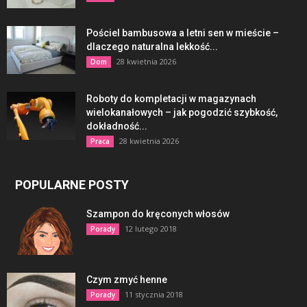
Pościel bambusowa a letni sen w mieście –
dlaczego naturalna lekkość...
28 kwietnia 2026
Dom
Roboty do kompletacji w magazynach
wielokanałowych – jak pogodzić szybkość,
dokładność...
28 kwietnia 2026
Praca
POPULARNE POSTY
Szampon do kręconych włosów
12 lutego 2018
Porady
Czym zmyć henne
11 stycznia 2018
Porady