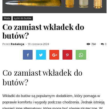
Moda
Łyżki do butów
Co zamiast wkładek do
butów?
Przez
Redakcja
-
10 czerwca 2024
764
0
Co zamiast wkładek do
butów?
Wkładki do butów są popularnym dodatkiem, który pomaga w
poprawie komfortu i wygody podczas chodzenia. Jednak istnieją
również inne alternatywy, które mogą być równie skuteczne. W