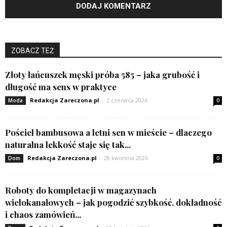
ZOBACZ TEŻ
Złoty łańcuszek męski próba 585 – jaka grubość i
długość ma sens w praktyce
Redakcja Zareczona.pl
-
2 czerwca 2026
Moda
0
Pościel bambusowa a letni sen w mieście – dlaczego
naturalna lekkość staje się tak...
Redakcja Zareczona.pl
-
28 kwietnia 2026
Dom
0
Roboty do kompletacji w magazynach
wielokanałowych – jak pogodzić szybkość, dokładność
i chaos zamówień...