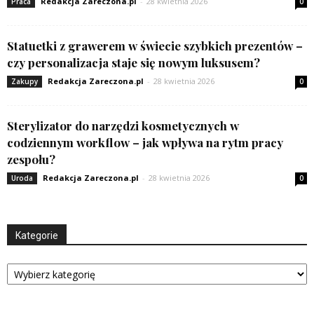
Redakcja Zareczona.pl
-
28 kwietnia 2026
Praca
0
Statuetki z grawerem w świecie szybkich prezentów –
czy personalizacja staje się nowym luksusem?
Redakcja Zareczona.pl
-
28 kwietnia 2026
Zakupy
0
Sterylizator do narzędzi kosmetycznych w
codziennym workflow – jak wpływa na rytm pracy
zespołu?
Redakcja Zareczona.pl
-
28 kwietnia 2026
Uroda
0
Kategorie
Kategorie