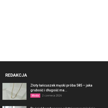
REDAKCJA
Złoty łańcuszek męski próba 585 – jaka
grubość i długość ma...
2 czerwca 2026
Moda