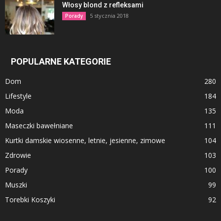
Włosy blond z refleksami
5 stycznia 2018
Porady
POPULARNE KATEGORIE
Dom
280
Lifestyle
184
Moda
135
Maseczki bawełniane
111
Kurtki damskie wiosenne, letnie, jesienne, zimowe
104
Zdrowie
103
Porady
100
Muszki
99
Torebki Koszyki
92