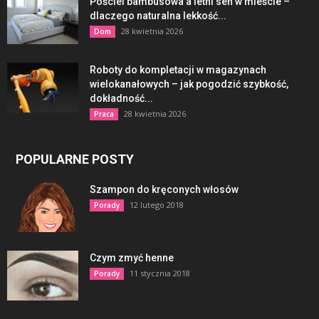
Pościel bambusowa a letni sen w mieście –
dlaczego naturalna lekkość...
28 kwietnia 2026
Dom
Roboty do kompletacji w magazynach
wielokanałowych – jak pogodzić szybkość,
dokładność...
28 kwietnia 2026
Praca
POPULARNE POSTY
Szampon do kręconych włosów
12 lutego 2018
Porady
Czym zmyć henne
11 stycznia 2018
Porady