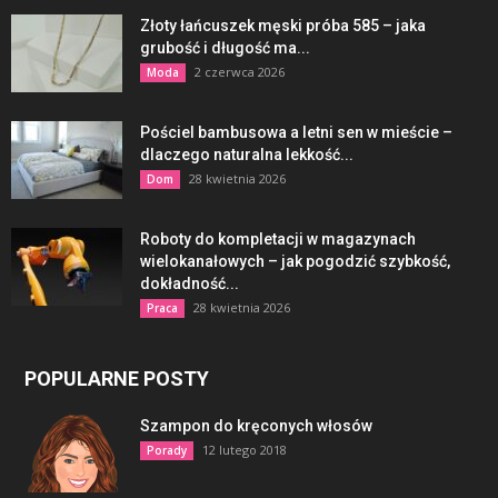
Złoty łańcuszek męski próba 585 – jaka
grubość i długość ma...
2 czerwca 2026
Moda
Pościel bambusowa a letni sen w mieście –
dlaczego naturalna lekkość...
28 kwietnia 2026
Dom
Roboty do kompletacji w magazynach
wielokanałowych – jak pogodzić szybkość,
dokładność...
28 kwietnia 2026
Praca
POPULARNE POSTY
Szampon do kręconych włosów
12 lutego 2018
Porady