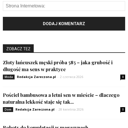
ZOBACZ TEŻ
Złoty łańcuszek męski próba 585 – jaka grubość i
długość ma sens w praktyce
Redakcja Zareczona.pl
-
2 czerwca 2026
Moda
0
Pościel bambusowa a letni sen w mieście – dlaczego
naturalna lekkość staje się tak...
Redakcja Zareczona.pl
-
28 kwietnia 2026
Dom
0
Roboty do kompletacji w magazynach