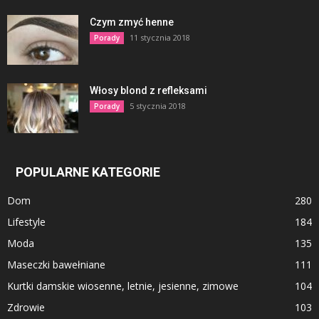
Czym zmyć henne
11 stycznia 2018
Porady
Włosy blond z refleksami
5 stycznia 2018
Porady
POPULARNE KATEGORIE
Dom
280
Lifestyle
184
Moda
135
Maseczki bawełniane
111
Kurtki damskie wiosenne, letnie, jesienne, zimowe
104
Zdrowie
103