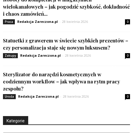
wielokanałowych – jak pogodzić szybkość, dokładność
i chaos zamówień...
Redakcja Zareczona.pl
-
28 kwietnia 2026
Praca
0
Statuetki z grawerem w świecie szybkich prezentów –
czy personalizacja staje się nowym luksusem?
Redakcja Zareczona.pl
-
28 kwietnia 2026
Zakupy
0
Sterylizator do narzędzi kosmetycznych w
codziennym workflow – jak wpływa na rytm pracy
zespołu?
Redakcja Zareczona.pl
-
28 kwietnia 2026
Uroda
0
Kategorie
Kategorie