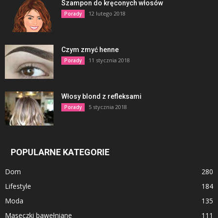
Szampon do kręconych włosów
12 lutego 2018
Porady
Czym zmyć henne
11 stycznia 2018
Porady
Włosy blond z refleksami
5 stycznia 2018
Porady
POPULARNE KATEGORIE
Dom
280
Lifestyle
184
Moda
135
Maseczki bawełniane
111