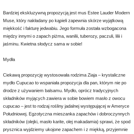
Bardziej ekskluzywną propozycją jest mus Estee Lauder Modern
Muse, który nakładany po kąpieli zapewnia skórze wyjątkową
miękkość i fakturę jedwabiu. Jego formuła została wzbogacona
między innymi o zapach piżma, wanilii, tuberozy, paczuli, lilii i
jaśminu. Kwietna słodycz sama w sobie!
Mydła
Ciekawą propozycję wystosowała rodzima Ziaja – krystaliczne
mydło Cupucao to wspaniała propozycja dla pan, którym nie po
drodze z używaniem balsamu. Mydło, oprócz tradycyjnych
składników myjących zawiera w sobie bowiem masło z owocu
cupucao – jest to rodzaj rośliny jadalnej występującej w Ameryce
Południowej. Egzotyczna mieszanka zapachów i dobroczynnych
składników (olejki, masło karite, olej makadamia) sprawi, że spod
prysznica wyjdziemy ukojone zapachem i z miękką, przyjemnie