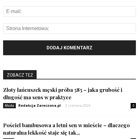
ZOBACZ TEŻ
Złoty łańcuszek męski próba 585 – jaka grubość i
długość ma sens w praktyce
Redakcja Zareczona.pl
-
2 czerwca 2026
Moda
0
Pościel bambusowa a letni sen w mieście – dlaczego
naturalna lekkość staje się tak...