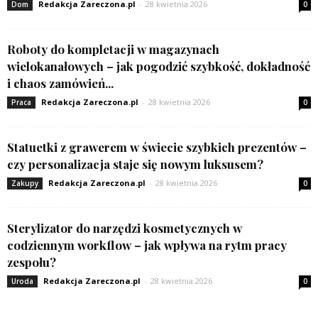
Redakcja Zareczona.pl
-
28 kwietnia 2026
Dom
0
Roboty do kompletacji w magazynach
wielokanałowych – jak pogodzić szybkość, dokładność
i chaos zamówień...
Redakcja Zareczona.pl
-
28 kwietnia 2026
Praca
0
Statuetki z grawerem w świecie szybkich prezentów –
czy personalizacja staje się nowym luksusem?
Redakcja Zareczona.pl
-
28 kwietnia 2026
Zakupy
0
Sterylizator do narzędzi kosmetycznych w
codziennym workflow – jak wpływa na rytm pracy
zespołu?
Redakcja Zareczona.pl
-
28 kwietnia 2026
Uroda
0