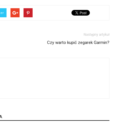
ter
Następny artykuł
Czy warto kupić zegarek Garmin?
A