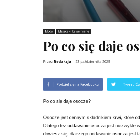
Moda
Maseczki bawełniane
Po co się daje o
Przez
Redakcja
-
23 października 2025
Podziel się na Facebooku
Tweet (Ćw
Po co się daje osocze?
Osocze jest cennym składnikiem krwi, które od
Dlatego też oddawanie osocza jest niezwykle w
dowiesz się, dlaczego oddawanie osocza jest tak 