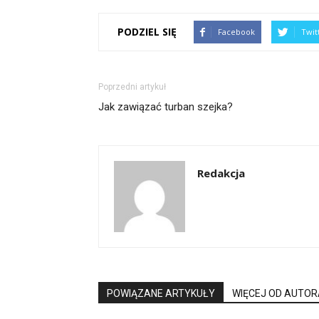
PODZIEL SIĘ
Facebook
Twit
Poprzedni artykuł
Jak zawiązać turban szejka?
Redakcja
POWIĄZANE ARTYKUŁY
WIĘCEJ OD AUTOR