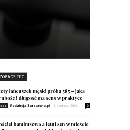
ZOBACZ TEŻ
łoty łańcuszek męski próba 585 – jaka
rubość i długość ma sens w praktyce
Redakcja Zareczona.pl
-
2 czerwca 2026
oda
0
ościel bambusowa a letni sen w mieście