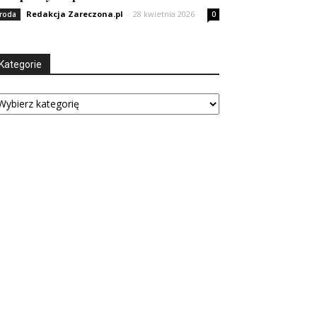
Redakcja Zareczona.pl
-
28 kwietnia 2026
roda
0
Kategorie
tegorie