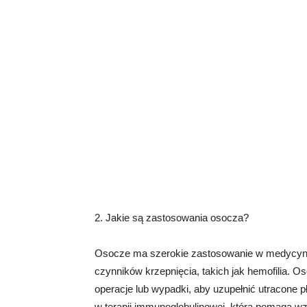
2. Jakie są zastosowania osocza?
Osocze ma szerokie zastosowanie w medycyni
czynników krzepnięcia, takich jak hemofilia.
operacje lub wypadki, aby uzupełnić utracone p
w terapii immunoglobulinowej, która pomaga w