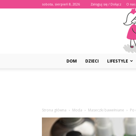
sobota, sierpień 8, 2026
Zaloguj się / Dołącz
O nas
DOM
DZIECI
LIFESTYLE
Strona główna
Moda
Maseczki bawełniane
Po 