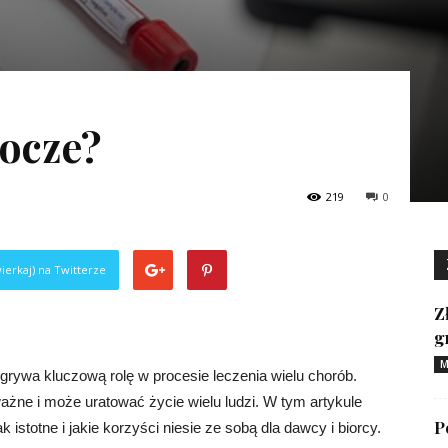
socze?
219
0
ierkaj) na Twitterze
Z
g
M
grywa kluczową rolę w procesie leczenia wielu chorób.
ażne i może uratować życie wielu ludzi. W tym artykule
P
istotne i jakie korzyści niesie ze sobą dla dawcy i biorcy.