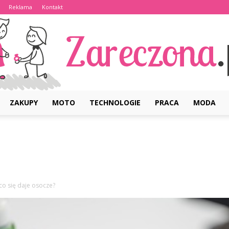
Reklama
Kontakt
ZAKUPY
MOTO
TECHNOLOGIE
PRACA
MODA
Zareczona.pl
co się daje osocze?