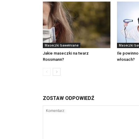
Maseczki bawełniane
Maseczki ba
Jakie maseczki na twarz
Ile powinno
Rossmann?
włosach?
ZOSTAW ODPOWIEDŹ