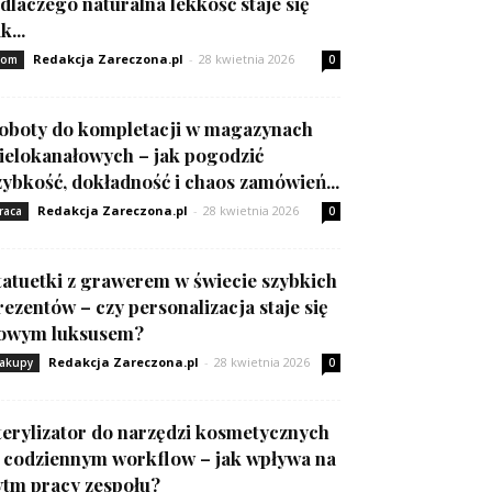
 dlaczego naturalna lekkość staje się
k...
Redakcja Zareczona.pl
-
28 kwietnia 2026
om
0
oboty do kompletacji w magazynach
ielokanałowych – jak pogodzić
zybkość, dokładność i chaos zamówień...
Redakcja Zareczona.pl
-
28 kwietnia 2026
raca
0
tatuetki z grawerem w świecie szybkich
rezentów – czy personalizacja staje się
owym luksusem?
Redakcja Zareczona.pl
-
28 kwietnia 2026
akupy
0
terylizator do narzędzi kosmetycznych
 codziennym workflow – jak wpływa na
ytm pracy zespołu?