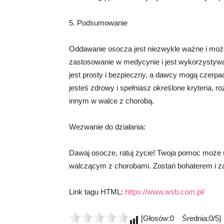
5. Podsumowanie
Oddawanie osocza jest niezwykle ważne i moż
zastosowanie w medycynie i jest wykorzystywa
jest prosty i bezpieczny, a dawcy mogą czerpać w
jesteś zdrowy i spełniasz określone kryteria, 
innym w walce z chorobą.
Wezwanie do działania:
Dawaj osocze, ratuj życie! Twoja pomoc może
walczącym z chorobami. Zostań bohaterem i zare
Link tagu HTML:
https://www.wsb.com.pl/
[Głosów:0 Średnia:0/5]