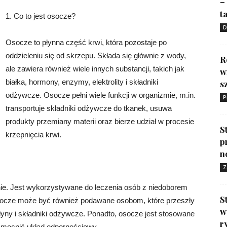
–
ta
1. Co to jest osocze?
D
Osocze to płynna część krwi, która pozostaje po
oddzieleniu się od skrzepu. Składa się głównie z wody,
R
ale zawiera również wiele innych substancji, takich jak
w
białka, hormony, enzymy, elektrolity i składniki
s
odżywcze. Osocze pełni wiele funkcji w organizmie, m.in.
P
transportuje składniki odżywcze do tkanek, usuwa
produkty przemiany materii oraz bierze udział w procesie
S
krzepnięcia krwi.
p
n
Z
e. Jest wykorzystywane do leczenia osób z niedoborem
S
 Osocze może być również podawane osobom, które przeszły
w
łyny i składniki odżywcze. Ponadto, osocze jest stosowane
r
zmocnić układ odpornościowy.