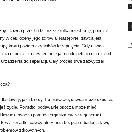
U
zny. Dawca przechodzi przez krótką rejestrację, podczas
Ka
y w celu oceny jego zdrowia. Następnie, dawca jest
rupę krwi i poziom czynników krzepnięcia. Gdy dawca
rania osocza. Proces ten polega na oddzieleniu osocza od
 urządzenia do separacji. Cały proces trwa zazwyczaj
ocza?
la dawcy, jak i biorcy. Po pierwsze, dawca może czuć się
jeś życie. Ponadto, oddawanie osocza może mieć
ddawania osocza pomaga organizmowi w regeneracji
krwi. Ponadto, dawcy otrzymują bezpłatne badania krwi,
roblemów zdrowotnych.