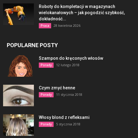
Roboty do kompletacji w magazynach
wielokanałowych – jak pogodzić szybkość,
dokładność...
28 kwietnia 2026
Praca
POPULARNE POSTY
Szampon do kręconych włosów
12 lutego 2018
Porady
Czym zmyć henne
11 stycznia 2018
Porady
Włosy blond z refleksami
5 stycznia 2018
Porady