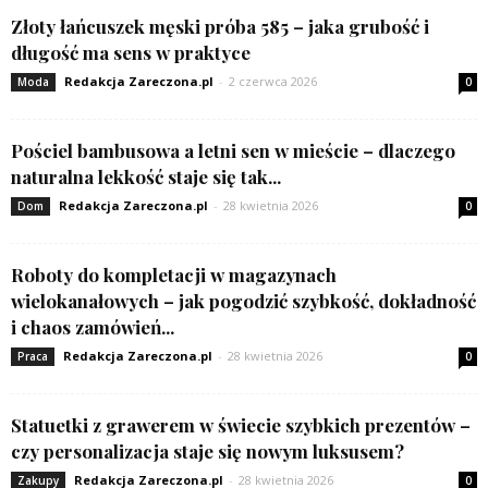
Złoty łańcuszek męski próba 585 – jaka grubość i
długość ma sens w praktyce
Redakcja Zareczona.pl
-
2 czerwca 2026
Moda
0
Pościel bambusowa a letni sen w mieście – dlaczego
naturalna lekkość staje się tak...
Redakcja Zareczona.pl
-
28 kwietnia 2026
Dom
0
Roboty do kompletacji w magazynach
wielokanałowych – jak pogodzić szybkość, dokładność
i chaos zamówień...
Redakcja Zareczona.pl
-
28 kwietnia 2026
Praca
0
Statuetki z grawerem w świecie szybkich prezentów –
czy personalizacja staje się nowym luksusem?
Redakcja Zareczona.pl
-
28 kwietnia 2026
Zakupy
0