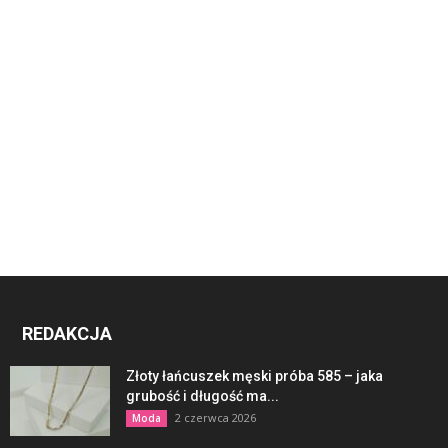
REDAKCJA
Złoty łańcuszek męski próba 585 – jaka
grubość i długość ma...
2 czerwca 2026
Moda