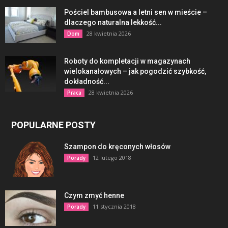
Pościel bambusowa a letni sen w mieście –
dlaczego naturalna lekkość...
28 kwietnia 2026
Dom
Roboty do kompletacji w magazynach
wielokanałowych – jak pogodzić szybkość,
dokładność...
28 kwietnia 2026
Praca
POPULARNE POSTY
Szampon do kręconych włosów
12 lutego 2018
Porady
Czym zmyć henne
11 stycznia 2018
Porady