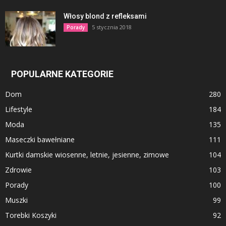
Włosy blond z refleksami
5 stycznia 2018
Porady
POPULARNE KATEGORIE
Dom
280
Lifestyle
184
Moda
135
Maseczki bawełniane
111
Kurtki damskie wiosenne, letnie, jesienne, zimowe
104
Zdrowie
103
Porady
100
Muszki
99
Torebki Koszyki
92