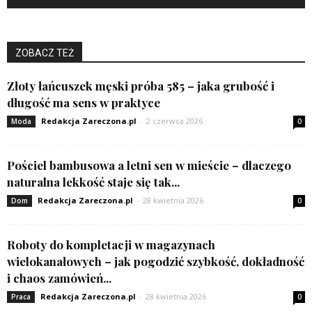
ZOBACZ TEŻ
Złoty łańcuszek męski próba 585 – jaka grubość i
długość ma sens w praktyce
Redakcja Zareczona.pl
-
2 czerwca 2026
Moda
0
Pościel bambusowa a letni sen w mieście – dlaczego
naturalna lekkość staje się tak...
Redakcja Zareczona.pl
-
28 kwietnia 2026
Dom
0
Roboty do kompletacji w magazynach
wielokanałowych – jak pogodzić szybkość, dokładność
i chaos zamówień...
Redakcja Zareczona.pl
-
28 kwietnia 2026
Praca
0