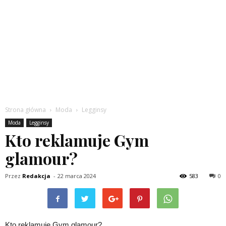
Strona główna
Moda
Legginsy
Moda
Legginsy
Kto reklamuje Gym
glamour?
Przez
Redakcja
-
22 marca 2024
583
0
Kto reklamuje Gym glamour?