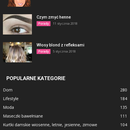
Czym zmyć henne
11 stycznia 2018
Porady
Włosy blond z refleksami
5 stycznia 2018
Porady
POPULARNE KATEGORIE
Dom
280
Lifestyle
184
Moda
135
Maseczki bawełniane
111
Kurtki damskie wiosenne, letnie, jesienne, zimowe
104