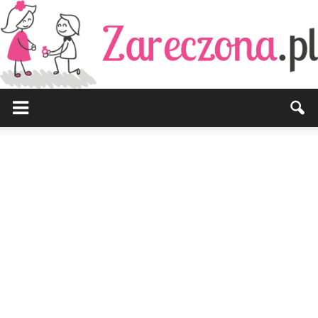
Zareczona.pl