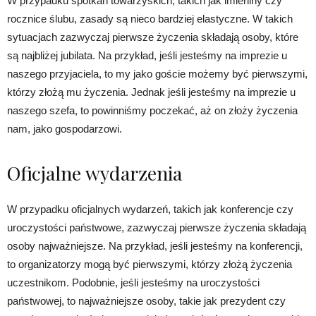
W przypadku spotkań towarzyskich, takich jak imieniny czy
rocznice ślubu, zasady są nieco bardziej elastyczne. W takich
sytuacjach zazwyczaj pierwsze życzenia składają osoby, które
są najbliżej jubilata. Na przykład, jeśli jesteśmy na imprezie u
naszego przyjaciela, to my jako goście możemy być pierwszymi,
którzy złożą mu życzenia. Jednak jeśli jesteśmy na imprezie u
naszego szefa, to powinniśmy poczekać, aż on złoży życzenia
nam, jako gospodarzowi.
Oficjalne wydarzenia
W przypadku oficjalnych wydarzeń, takich jak konferencje czy
uroczystości państwowe, zazwyczaj pierwsze życzenia składają
osoby najważniejsze. Na przykład, jeśli jesteśmy na konferencji,
to organizatorzy mogą być pierwszymi, którzy złożą życzenia
uczestnikom. Podobnie, jeśli jesteśmy na uroczystości
państwowej, to najważniejsze osoby, takie jak prezydent czy