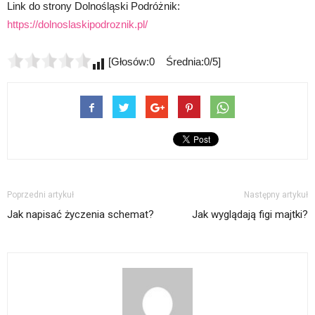
Link do strony Dolnośląski Podróżnik:
https://dolnoslaskipodroznik.pl/
[Głosów:0 Średnia:0/5]
Poprzedni artykuł
Następny artykuł
Jak napisać życzenia schemat?
Jak wyglądają figi majtki?