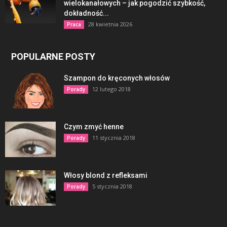
wielokanałowych – jak pogodzić szybkość,
dokładność...
28 kwietnia 2026
Praca
POPULARNE POSTY
Szampon do kręconych włosów
12 lutego 2018
Porady
Czym zmyć henne
11 stycznia 2018
Porady
Włosy blond z refleksami
5 stycznia 2018
Porady