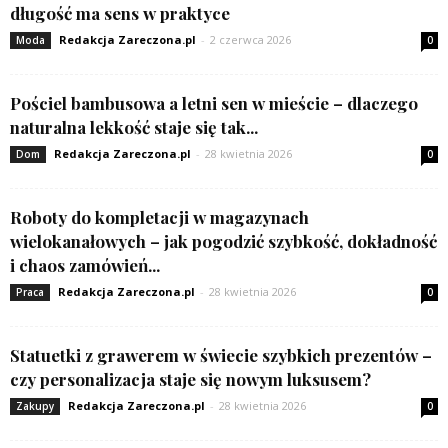
długość ma sens w praktyce
Redakcja Zareczona.pl
-
2 czerwca 2026
Moda
0
Pościel bambusowa a letni sen w mieście – dlaczego
naturalna lekkość staje się tak...
Redakcja Zareczona.pl
-
28 kwietnia 2026
Dom
0
Roboty do kompletacji w magazynach
wielokanałowych – jak pogodzić szybkość, dokładność
i chaos zamówień...
Redakcja Zareczona.pl
-
28 kwietnia 2026
Praca
0
Statuetki z grawerem w świecie szybkich prezentów –
czy personalizacja staje się nowym luksusem?
Redakcja Zareczona.pl
-
28 kwietnia 2026
Zakupy
0