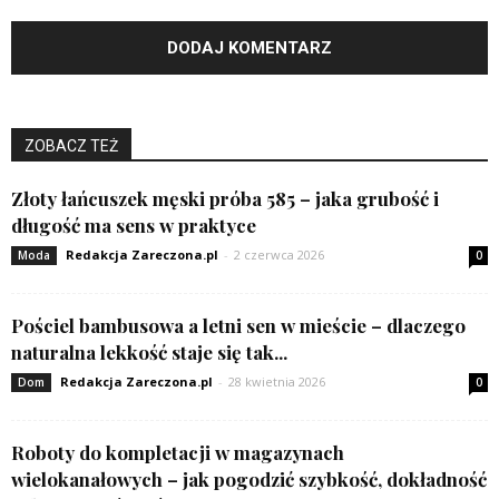
ZOBACZ TEŻ
Złoty łańcuszek męski próba 585 – jaka grubość i
długość ma sens w praktyce
Redakcja Zareczona.pl
-
2 czerwca 2026
Moda
0
Pościel bambusowa a letni sen w mieście – dlaczego
naturalna lekkość staje się tak...
Redakcja Zareczona.pl
-
28 kwietnia 2026
Dom
0
Roboty do kompletacji w magazynach
wielokanałowych – jak pogodzić szybkość, dokładność