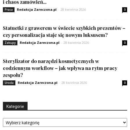
i chaos zamówień...
Redakcja Zareczona.pl
-
28 kwietnia 2026
Praca
0
Statuetki z grawerem w świecie szybkich prezentów –
czy personalizacja staje się nowym luksusem?
Redakcja Zareczona.pl
-
28 kwietnia 2026
Zakupy
0
Sterylizator do narzędzi kosmetycznych w
codziennym workflow – jak wpływa na rytm pracy
zespołu?
Redakcja Zareczona.pl
-
28 kwietnia 2026
Uroda
0
Kategorie
Kategorie