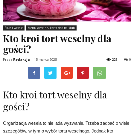
Ślub i wesele
Menu weselne, karta dań na ślub
Kto kroi tort weselny dla
gości?
Przez
Redakcja
-
15 marca 2025
223
0
Kto kroi tort weselny dla
gości?
Organizacja wesela to nie lada wyzwanie. Trzeba zadbać o wiele
szczegółów, w tym o wybór tortu weselnego. Jednak kto