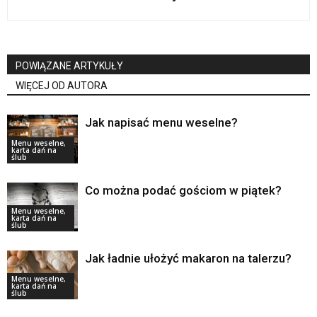
POWIĄZANE ARTYKUŁY
WIĘCEJ OD AUTORA
Jak napisać menu weselne?
Menu weselne,
karta dań na
ślub
Co można podać gościom w piątek?
Menu weselne,
karta dań na
ślub
Jak ładnie ułożyć makaron na talerzu?
Menu weselne,
karta dań na
ślub