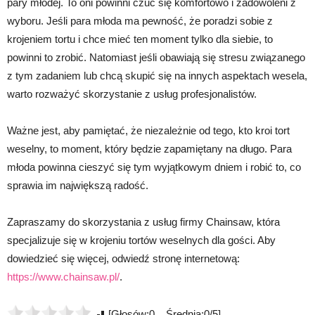
pary młodej. To oni powinni czuć się komfortowo i zadowoleni z
wyboru. Jeśli para młoda ma pewność, że poradzi sobie z
krojeniem tortu i chce mieć ten moment tylko dla siebie, to
powinni to zrobić. Natomiast jeśli obawiają się stresu związanego
z tym zadaniem lub chcą skupić się na innych aspektach wesela,
warto rozważyć skorzystanie z usług profesjonalistów.
Ważne jest, aby pamiętać, że niezależnie od tego, kto kroi tort
weselny, to moment, który będzie zapamiętany na długo. Para
młoda powinna cieszyć się tym wyjątkowym dniem i robić to, co
sprawia im największą radość.
Zapraszamy do skorzystania z usług firmy Chainsaw, która
specjalizuje się w krojeniu tortów weselnych dla gości. Aby
dowiedzieć się więcej, odwiedź stronę internetową:
https://www.chainsaw.pl/
.
[Głosów:0 Średnia:0/5]