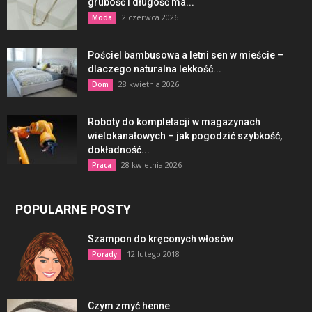
grubość i długość ma...
2 czerwca 2026
Moda
Pościel bambusowa a letni sen w mieście –
dlaczego naturalna lekkość...
28 kwietnia 2026
Dom
Roboty do kompletacji w magazynach
wielokanałowych – jak pogodzić szybkość,
dokładność...
28 kwietnia 2026
Praca
POPULARNE POSTY
Szampon do kręconych włosów
12 lutego 2018
Porady
Czym zmyć henne