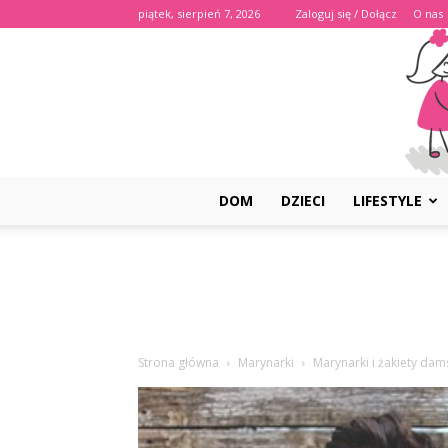
piątek, sierpień 7, 2026
Zaloguj się / Dołącz
O nas
DOM
DZIECI
LIFESTYLE
Strona główna
Marynarki
Marynarki i żakiety dam